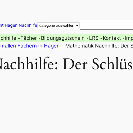
Suchen
ht Hagen Nachhilfe
chhilfe
Fächer
Bildungsgutschein
LRS
Kontakt
Im
 in allen Fächern in Hagen
»
Mathematik Nachhilfe: Der S
chhilfe: Der Schlüs