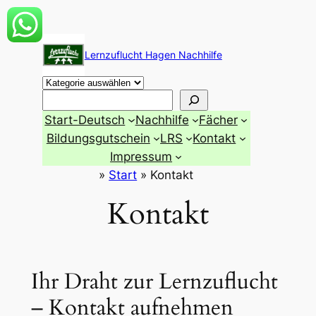
Zum
Inhalt
Lernzuflucht Hagen Nachhilfe
springen
Suchen
Start-Deutsch
Nachhilfe
Fächer
Bildungsgutschein
LRS
Kontakt
Impressum
»
Start
»
Kontakt
Kontakt
Ihr Draht zur Lernzuflucht
– Kontakt aufnehmen