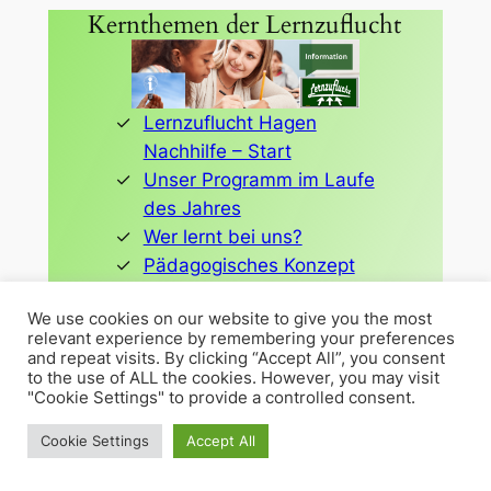
Kernthemen der Lernzuflucht
Lernzuflucht Hagen
Nachhilfe – Start
Unser Programm im Laufe
des Jahres
Wer lernt bei uns?
Pädagogisches Konzept
Abiturvorbereitung Hagen
We use cookies on our website to give you the most
LRS Lese-Rechtschreib-
relevant experience by remembering your preferences
Schwäche
and repeat visits. By clicking “Accept All”, you consent
Nachhilfe kostenlos mit
to the use of ALL the cookies. However, you may visit
"Cookie Settings" to provide a controlled consent.
Bildungsgutschein
Mathematik
Cookie Settings
Accept All
Deutsch