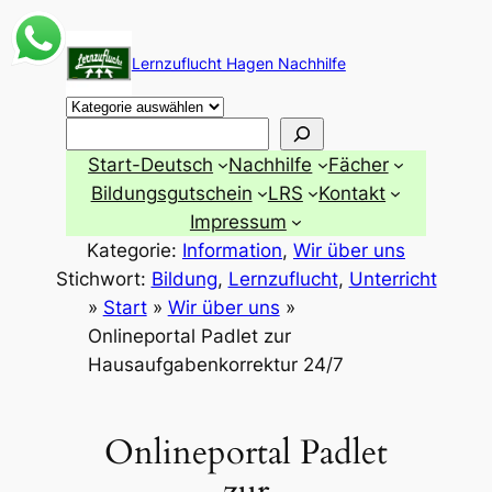
Zum
Inhalt
Lernzuflucht Hagen Nachhilfe
springen
Suchen
Start-Deutsch
Nachhilfe
Fächer
Bildungsgutschein
LRS
Kontakt
Impressum
Kategorie:
Information
, 
Wir über uns
Stichwort:
Bildung
, 
Lernzuflucht
, 
Unterricht
»
Start
»
Wir über uns
»
Onlineportal Padlet zur
Hausaufgabenkorrektur 24/7
Onlineportal Padlet
zur