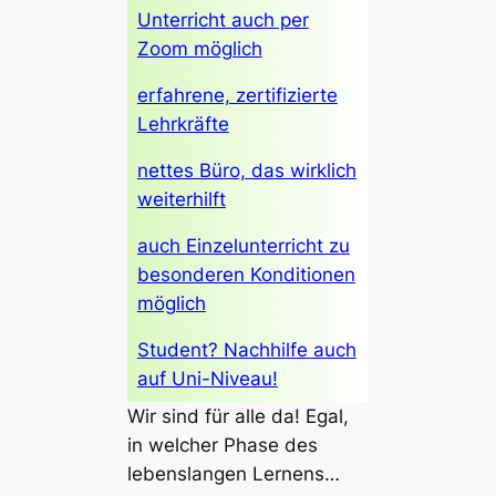
Unterricht auch per
Zoom möglich
erfahrene, zertifizierte
Lehrkräfte
nettes Büro, das wirklich
weiterhilft
auch Einzelunterricht zu
besonderen Konditionen
möglich
Student? Nachhilfe auch
auf Uni-Niveau!
Wir sind für alle da! Egal,
in welcher Phase des
lebenslangen Lernens…