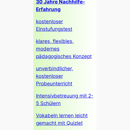
30 Jahre Nachhilfe-
Erfahrung
kostenloser
Einstufungstest
klares, flexibles,
modernes
pädagogisches Konzept
unverbindlicher,
kostenloser
Probeunterricht
Intensivbetreuung mit 2-
5 Schülern
Vokabeln lernen leicht
gemacht mit Quizlet