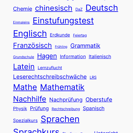
Deutsch
chinesisch
Chemie
DaZ
Einstufungstest
Einmaleins
Englisch
Erdkunde
Feiertag
Französisch
Grammatik
Frühling
Hagen
Information
Italienisch
Grundschule
Latein
Lernzuflucht
Leserechtschreibschwäche
LRS
Mathe
Mathematik
Nachhilfe
Oberstufe
Nachprüfung
Prüfung
Spanisch
Physik
Rechtschreibung
Sprachen
Spezialkurs
Sprachkurs