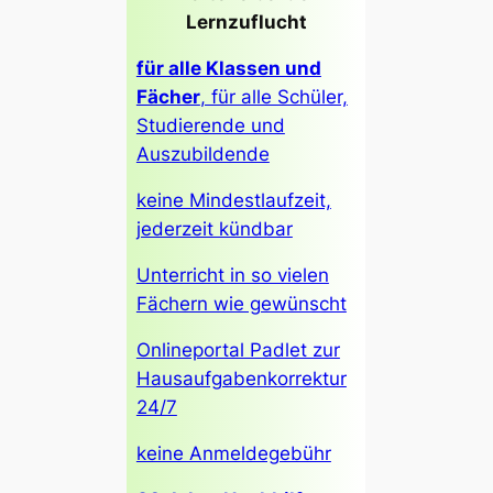
Lernzuflucht
für alle Klassen und
Fächer
, für alle Schüler,
Studierende und
Auszubildende
keine Mindestlaufzeit,
jederzeit kündbar
Unterricht in so vielen
Fächern wie gewünscht
Onlineportal Padlet zur
Hausaufgabenkorrektur
24/7
keine Anmeldegebühr