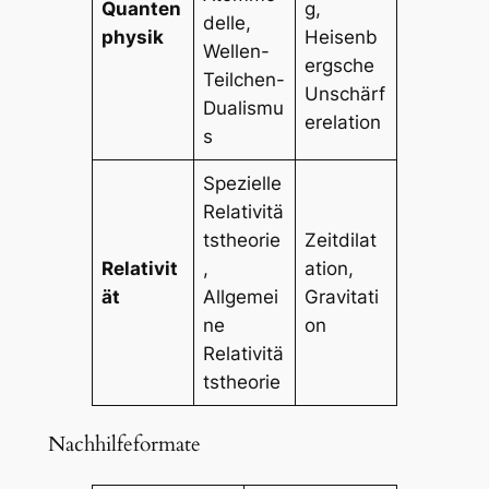
Quanten
g,
delle,
physik
Heisenb
Wellen-
ergsche
Teilchen-
Unschärf
Dualismu
erelation
s
Spezielle
Relativitä
tstheorie
Zeitdilat
Relativit
,
ation,
ät
Allgemei
Gravitati
ne
on
Relativitä
tstheorie
Nachhilfeformate