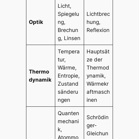
Licht,
Spiegelu
Lichtbrec
Optik
ng,
hung,
Brechun
Reflexion
g, Linsen
Tempera
Hauptsät
tur,
ze der
Wärme,
Thermod
Thermo
Entropie,
ynamik,
dynamik
Zustand
Wärmekr
sänderu
aftmasch
ngen
inen
Quanten
Schrödin
mechani
ger-
k,
Gleichun
Atommo