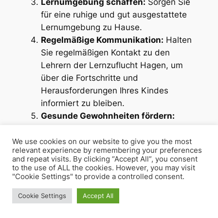
Lernumgebung schaffen:
Sorgen Sie
für eine ruhige und gut ausgestattete
Lernumgebung zu Hause.
Regelmäßige Kommunikation:
Halten
Sie regelmäßigen Kontakt zu den
Lehrern der Lernzuflucht Hagen, um
über die Fortschritte und
Herausforderungen Ihres Kindes
informiert zu bleiben.
Gesunde Gewohnheiten fördern:
Achten Sie darauf, dass Ihr Kind
ausreichend schläft, sich gesund
We use cookies on our website to give you the most
relevant experience by remembering your preferences
ernährt und regelmäßig Pausen einlegt.
and repeat visits. By clicking “Accept All”, you consent
to the use of ALL the cookies. However, you may visit
"Cookie Settings" to provide a controlled consent.
Cookie Settings
Accept All