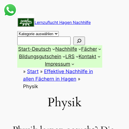
Zum
Inhalt
Lernzuflucht Hagen Nachhilfe
springen
Suchen
Start-Deutsch
Nachhilfe
Fächer
Bildungsgutschein
LRS
Kontakt
Impressum
»
Start
»
Effektive Nachhilfe in
allen Fächern in Hagen
»
Physik
Physik