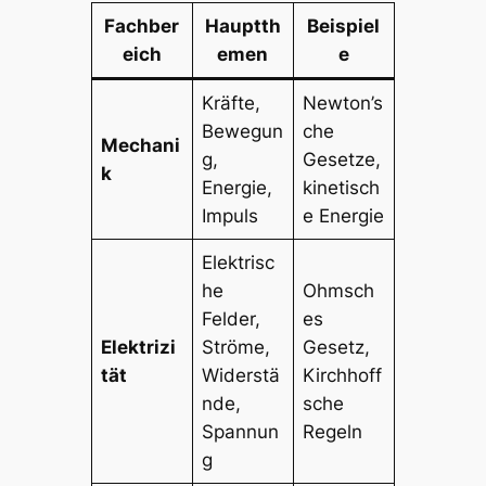
Fachber
Hauptth
Beispiel
eich
emen
e
Kräfte,
Newton’s
Bewegun
che
Mechani
g,
Gesetze,
k
Energie,
kinetisch
Impuls
e Energie
Elektrisc
he
Ohmsch
Felder,
es
Elektrizi
Ströme,
Gesetz,
tät
Widerstä
Kirchhoff
nde,
sche
Spannun
Regeln
g