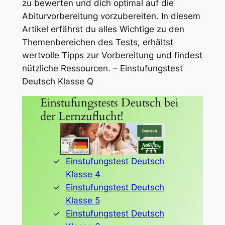
zu bewerten und dich optimal auf die
Abiturvorbereitung vorzubereiten. In diesem
Artikel erfährst du alles Wichtige zu den
Themenbereichen des Tests, erhältst
wertvolle Tipps zur Vorbereitung und findest
nützliche Ressourcen. – Einstufungstest
Deutsch Klasse Q
Einstufungstests Deutsch bei
der Lernzuflucht!
Einstufungstest Deutsch
Klasse 4
Einstufungstest Deutsch
Klasse 5
Einstufungstest Deutsch