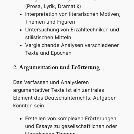
(Prosa, Lyrik, Dramatik)
Interpretation von literarischen Motiven,
Themen und Figuren
Untersuchung von Erzähltechniken und
stilistischen Mitteln
Vergleichende Analysen verschiedener
Texte und Epochen
2.
Argumentation und Erörterung
Das Verfassen und Analysieren
argumentativer Texte ist ein zentrales
Element des Deutschunterrichts. Aufgaben
könnten sein:
Erstellen von komplexen Erörterungen
und Essays zu gesellschaftlichen oder
literarischen Themen