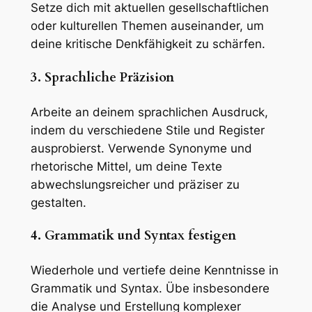
Setze dich mit aktuellen gesellschaftlichen
oder kulturellen Themen auseinander, um
deine kritische Denkfähigkeit zu schärfen.
3. Sprachliche Präzision
Arbeite an deinem sprachlichen Ausdruck,
indem du verschiedene Stile und Register
ausprobierst. Verwende Synonyme und
rhetorische Mittel, um deine Texte
abwechslungsreicher und präziser zu
gestalten.
4. Grammatik und Syntax festigen
Wiederhole und vertiefe deine Kenntnisse in
Grammatik und Syntax. Übe insbesondere
die Analyse und Erstellung komplexer