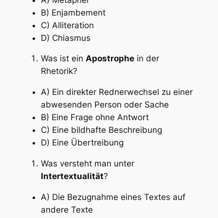
B) Enjambement
C) Alliteration
D) Chiasmus
Was ist ein
Apostrophe
in der
Rhetorik?
A) Ein direkter Rednerwechsel zu einer
abwesenden Person oder Sache
B) Eine Frage ohne Antwort
C) Eine bildhafte Beschreibung
D) Eine Übertreibung
Was versteht man unter
Intertextualität
?
A) Die Bezugnahme eines Textes auf
andere Texte