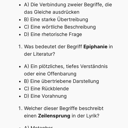
A) Die Verbindung zweier Begriffe, die
das Gleiche ausdrücken
B) Eine starke Übertreibung
C) Eine wörtliche Beschreibung
D) Eine rhetorische Frage
Was bedeutet der Begriff
Epiphanie
in
der Literatur?
A) Ein plötzliches, tiefes Verständnis
oder eine Offenbarung
B) Eine übertriebene Darstellung
C) Eine Rückblende
D) Eine Vorahnung
Welcher dieser Begriffe beschreibt
einen
Zeilensprung
in der Lyrik?
A) Metapher