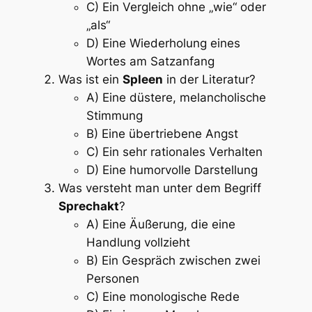
C) Ein Vergleich ohne „wie“ oder
„als“
D) Eine Wiederholung eines
Wortes am Satzanfang
Was ist ein
Spleen
in der Literatur?
A) Eine düstere, melancholische
Stimmung
B) Eine übertriebene Angst
C) Ein sehr rationales Verhalten
D) Eine humorvolle Darstellung
Was versteht man unter dem Begriff
Sprechakt
?
A) Eine Äußerung, die eine
Handlung vollzieht
B) Ein Gespräch zwischen zwei
Personen
C) Eine monologische Rede