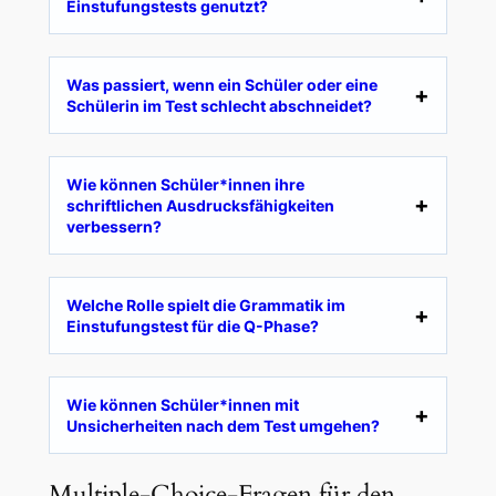
Einstufungstests genutzt?
Was passiert, wenn ein Schüler oder eine
Schülerin im Test schlecht abschneidet?
Wie können Schüler*innen ihre
schriftlichen Ausdrucksfähigkeiten
verbessern?
Welche Rolle spielt die Grammatik im
Einstufungstest für die Q-Phase?
Wie können Schüler*innen mit
Unsicherheiten nach dem Test umgehen?
Multiple-Choice-Fragen für den