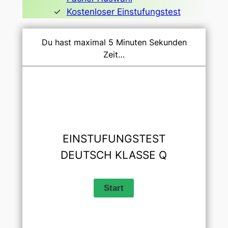
Kostenloser Einstufungstest
Du hast maximal 5 Minuten Sekunden
Zeit…
EINSTUFUNGSTEST
DEUTSCH KLASSE Q