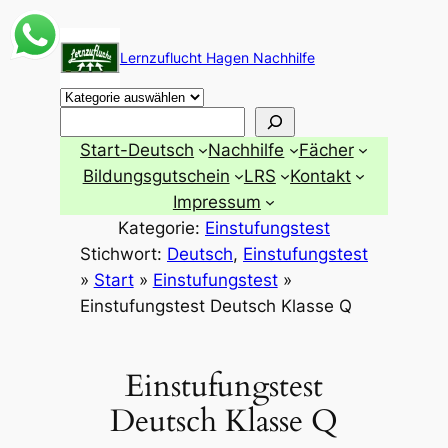
Zum
Inhalt
Lernzuflucht Hagen Nachhilfe
springen
Suchen
Start-Deutsch
Nachhilfe
Fächer
Bildungsgutschein
LRS
Kontakt
Impressum
Kategorie:
Einstufungstest
Stichwort:
Deutsch
, 
Einstufungstest
»
Start
»
Einstufungstest
»
Einstufungstest Deutsch Klasse Q
Einstufungstest
Deutsch Klasse Q