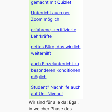
gemacht mit Quizlet
Unterricht auch per
Zoom möglich
erfahrene, zertifizierte
Lehrkräfte
nettes Büro, das wirklich
weiterhilft
auch Einzelunterricht zu
besonderen Konditionen
möglich
Student? Nachhilfe auch
auf Uni-Niveau!
Wir sind für alle da! Egal,
in welcher Phase des