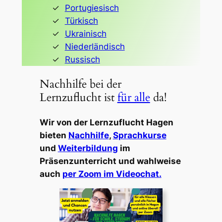
Portugiesisch
Türkisch
Ukrainisch
Niederländisch
Russisch
Nachhilfe bei der
Lernzuflucht ist
für alle
da!
Wir von der Lernzuflucht Hagen
bieten
Nachhilfe
,
Sprachkurse
und
Weiterbildung
im
Präsenzunterricht und wahlweise
auch
per Zoom im Videochat.