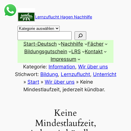
Zum
Inhalt
Lernzuflucht Hagen Nachhilfe
springen
Suchen
Start-Deutsch
Nachhilfe
Fächer
Bildungsgutschein
LRS
Kontakt
Impressum
Kategorie:
Information
, 
Wir über uns
Stichwort:
Bildung
, 
Lernzuflucht
, 
Unterricht
»
Start
»
Wir über uns
»
Keine
Mindestlaufzeit, jederzeit kündbar.
Keine
Mindestlaufzeit,