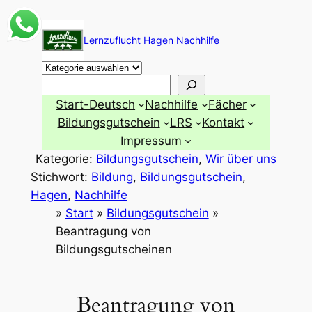
Zum
Inhalt
Lernzuflucht Hagen Nachhilfe
springen
Suchen
Start-Deutsch
Nachhilfe
Fächer
Bildungsgutschein
LRS
Kontakt
Impressum
Kategorie:
Bildungsgutschein
, 
Wir über uns
Stichwort:
Bildung
, 
Bildungsgutschein
, 
Hagen
, 
Nachhilfe
»
Start
»
Bildungsgutschein
»
Beantragung von
Bildungsgutscheinen
Beantragung von