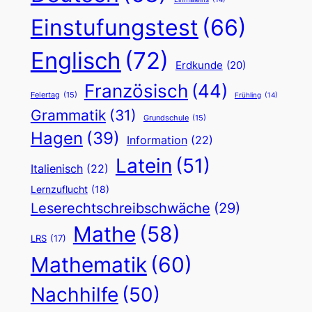
Einstufungstest
(66)
Englisch
(72)
Erdkunde
(20)
Französisch
(44)
Feiertag
(15)
Frühling
(14)
Grammatik
(31)
Grundschule
(15)
Hagen
(39)
Information
(22)
Latein
(51)
Italienisch
(22)
Lernzuflucht
(18)
Leserechtschreibschwäche
(29)
Mathe
(58)
LRS
(17)
Mathematik
(60)
Nachhilfe
(50)