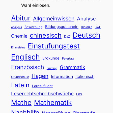
Wahl einlösen.
Abitur
Allgemeinwissen
Analyse
Bildungsgutschein
Bewerbung
Biologie
Analysis
BWL
Deutsch
chinesisch
Chemie
DaZ
Einstufungstest
Einmaleins
Englisch
Erdkunde
Feiertag
Französisch
Grammatik
Frühling
Hagen
Information
Italienisch
Grundschule
Latein
Lernzuflucht
Leserechtschreibschwäche
LRS
Mathe
Mathematik
Nachhilfe
Oberstufe
Nachprüfung