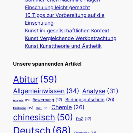
Einschulung leicht gemacht
10 Tipps zur Vorbereitung auf die
Einschulung
Kunst im gesellschaftlichen Kontext
Kunst Vergleichende Werkbetrachtung
Kunst Kunsttheorie und Ästhetik
Unsere spannenden Artikel
Abitur
(59)
Allgemeinwissen
(34)
Analyse
(31)
Bildungsgutschein
(20)
Bewerbung
(17)
Analysis
(13)
Chemie
(26)
Biologie
(15)
BWL
(13)
chinesisch
(50)
DaZ
(17)
Deutsch
(68)
Einmaleins
(14)