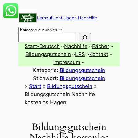
Zum
Inhalt
Lernzuflucht Hagen Nachhilfe
springen
Suchen
Start-Deutsch
Nachhilfe
Fächer
Bildungsgutschein
LRS
Kontakt
Impressum
Kategorie:
Bildungsgutschein
Stichwort:
Bildungsgutschein
»
Start
»
Bildungsgutschein
»
Bildungsgutschein Nachhilfe
kostenlos Hagen
Bildungsgutschein
Nachhilfe kostenlos