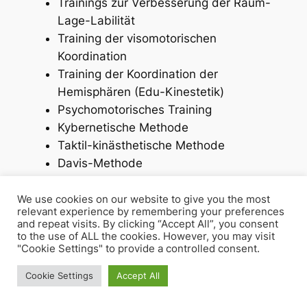
Trainings zur Verbesserung der Raum-
Lage-Labilität
Training der visomotorischen
Koordination
Training der Koordination der
Hemisphären (Edu-Kinestetik)
Psychomotorisches Training
Kybernetische Methode
Taktil-kinästhetische Methode
Davis-Methode
Neurolinguistisches Programmieren
(NLP)
We use cookies on our website to give you the most
relevant experience by remembering your preferences
and repeat visits. By clicking “Accept All”, you consent
Von diesen Verfahren rät insbesondere
to the use of ALL the cookies. However, you may visit
auch der Bundesverband für Legasthenie
"Cookie Settings" to provide a controlled consent.
und Dyskalulie e.V. ab.
Cookie Settings
Accept All