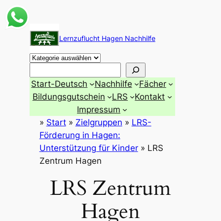
Zum
Inhalt
Lernzuflucht Hagen Nachhilfe
springen
Suchen
Start-Deutsch
Nachhilfe
Fächer
Bildungsgutschein
LRS
Kontakt
Impressum
»
Start
»
Zielgruppen
»
LRS-
Förderung in Hagen:
Unterstützung für Kinder
»
LRS
Zentrum Hagen
LRS Zentrum
Hagen