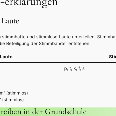
 -erklärungen
 Laute
n stimmhafte und stimmlose Laute unterteilen. Stimmh
ie Beteiligung der Stimmbänder entstehen.
 Laute
St
p, t, k, f, s
m“ (stimmlos)
“ (stimmlos)
reiben in der Grundschule