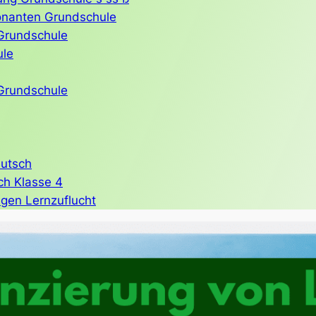
nanten Grundschule
 Grundschule
ule
Grundschule
eutsch
ch Klasse 4
gen Lernzuflucht