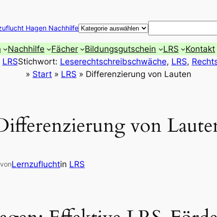
Suchen
zuflucht Hagen Nachhilfe
h
Nachhilfe
Fächer
Bildungsgutschein
LRS
Kontakt
:
LRS
Stichwort:
Leserechtschreibschwäche
, 
LRS
, 
Recht
»
Start
»
LRS
»
Differenzierung von Lauten
Differenzierung von Laute
Lernzuflucht
in
LRS
von