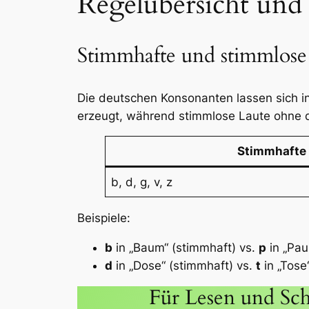
Regelübersicht und
Stimmhafte und stimmlose
Die deutschen Konsonanten lassen sich i
erzeugt, während stimmlose Laute ohne d
Stimmhafte
b, d, g, v, z
Beispiele:
b
in „Baum“ (stimmhaft) vs.
p
in „Pau
d
in „Dose“ (stimmhaft) vs.
t
in „Tose
Für Lesen und Sch