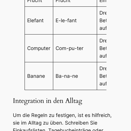
Frucht
Frucht
Einsilbig
Dreisilbig,
Elefant
E-le-fant
Betonung
auf „Fant“
Dreisilbig,
Computer
Com-pu-ter
Betonung
auf „pu“
Dreisilbig,
Banane
Ba-na-ne
Betonung
auf „na“
Integration in den Alltag
Um die Regeln zu festigen, ist es hilfreich,
sie im Alltag zu üben. Schreiben Sie
Einkaufslisten, Tagebucheinträge oder