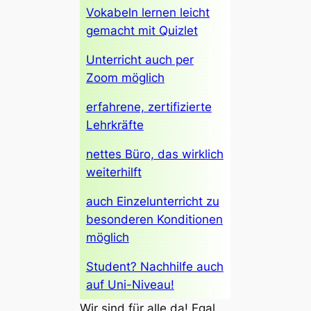
Vokabeln lernen leicht
gemacht mit Quizlet
Unterricht auch per
Zoom möglich
erfahrene, zertifizierte
Lehrkräfte
nettes Büro, das wirklich
weiterhilft
auch Einzelunterricht zu
besonderen Konditionen
möglich
Student? Nachhilfe auch
auf Uni-Niveau!
Wir sind für alle da! Egal,