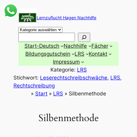
Zum
Inhalt
Lernzuflucht Hagen Nachhilfe
springen
Suchen
Start-Deutsch
Nachhilfe
Fächer
Bildungsgutschein
LRS
Kontakt
Impressum
Kategorie:
LRS
Stichwort:
Leserechtschreibschwäche
, 
LRS
, 
Rechtschreibung
»
Start
»
LRS
»
Silbenmethode
Silbenmethode