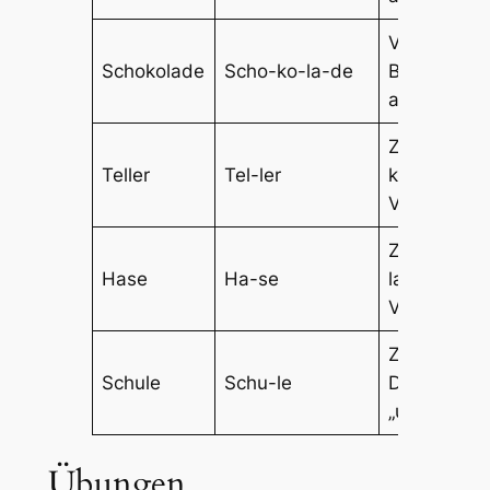
Viersilbig,
Schokolade
Scho-ko-la-de
Betonung
auf „Scho“
Zweisilbig,
Teller
Tel-ler
kurzer
Vokal „e“
Zweisilbig,
Hase
Ha-se
langer
Vokal „a“
Zweisilbig,
Schule
Schu-le
Diphthong
„u“
Übungen