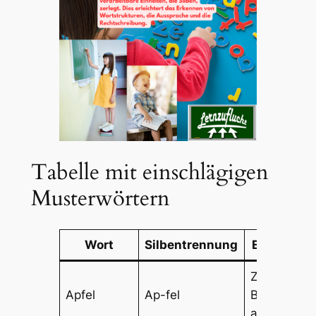
Tabelle mit einschlägigen
Musterwörtern
Wort
Silbentrennung
Erklärung
Zweisilbig,
Apfel
Ap-fel
Betonung
auf „Ap“