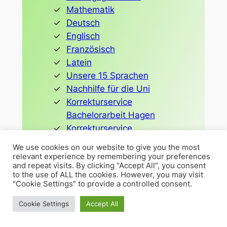
Mathematik
Deutsch
Englisch
Französisch
Latein
Unsere 15 Sprachen
Nachhilfe für die Uni
Korrekturservice
Bachelorarbeit Hagen
Korrekturservice
Masterarbeit Hagen
We use cookies on our website to give you the most
Weiterbildung
relevant experience by remembering your preferences
and repeat visits. By clicking “Accept All”, you consent
Sprachkurse
to the use of ALL the cookies. However, you may visit
Einstufungstests: Was kannst
"Cookie Settings" to provide a controlled consent.
du schon?
Cookie Settings
Accept All
iBook: Die Berechnung von
Nullstellen