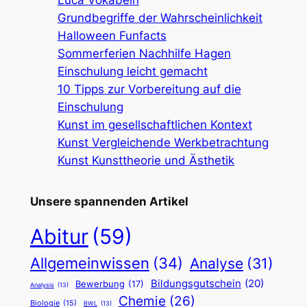
Luca Vokabeln
Grundbegriffe der Wahrscheinlichkeit
Halloween Funfacts
Sommerferien Nachhilfe Hagen
Einschulung leicht gemacht
10 Tipps zur Vorbereitung auf die
Einschulung
Kunst im gesellschaftlichen Kontext
Kunst Vergleichende Werkbetrachtung
Kunst Kunsttheorie und Ästhetik
Unsere spannenden Artikel
Abitur
(59)
Allgemeinwissen
(34)
Analyse
(31)
Bildungsgutschein
(20)
Bewerbung
(17)
Analysis
(13)
Chemie
(26)
Biologie
(15)
BWL
(13)