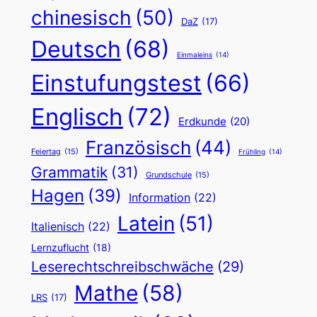
chinesisch
(50)
DaZ
(17)
Deutsch
(68)
Einmaleins
(14)
Einstufungstest
(66)
Englisch
(72)
Erdkunde
(20)
Französisch
(44)
Feiertag
(15)
Frühling
(14)
Grammatik
(31)
Grundschule
(15)
Hagen
(39)
Information
(22)
Latein
(51)
Italienisch
(22)
Lernzuflucht
(18)
Leserechtschreibschwäche
(29)
Mathe
(58)
LRS
(17)