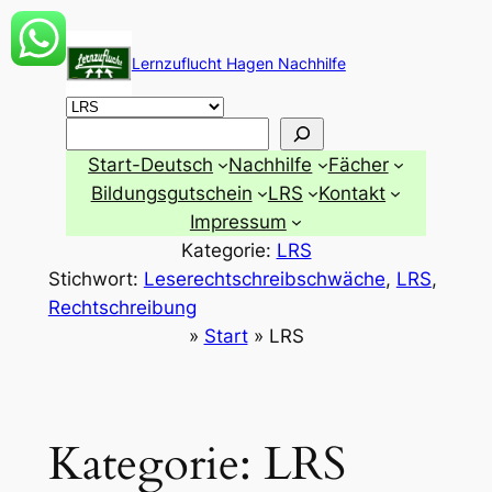
Zum
Inhalt
Lernzuflucht Hagen Nachhilfe
springen
Suchen
Start-Deutsch
Nachhilfe
Fächer
Bildungsgutschein
LRS
Kontakt
Impressum
Kategorie:
LRS
Stichwort:
Leserechtschreibschwäche
, 
LRS
, 
Rechtschreibung
»
Start
»
LRS
Kategorie:
LRS