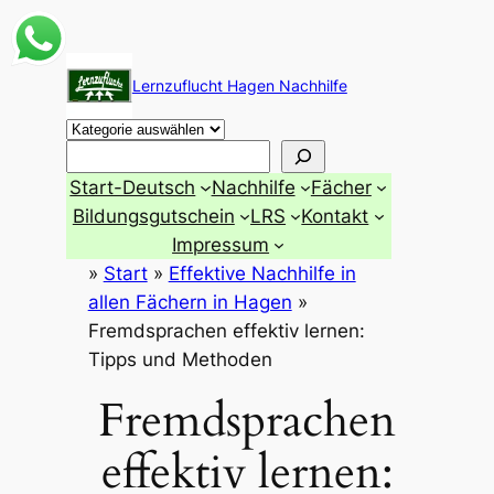
Zum
Inhalt
Lernzuflucht Hagen Nachhilfe
springen
Suchen
Start-Deutsch
Nachhilfe
Fächer
Bildungsgutschein
LRS
Kontakt
Impressum
»
Start
»
Effektive Nachhilfe in
allen Fächern in Hagen
»
Fremdsprachen effektiv lernen:
Tipps und Methoden
Fremdsprachen
effektiv lernen: