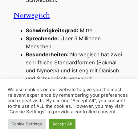
Norwegisch
Schwierigkeitsgrad
: Mittel
Sprechende
: Über 5 Millionen
Menschen
Besonderheiten
: Norwegisch hat zwei
schriftliche Standardformen (Bokmål
und Nynorsk) und ist eng mit Dänisch
und Schwedisch verwandt.
We use cookies on our website to give you the most
Schwedisch
relevant experience by remembering your preferences
and repeat visits. By clicking “Accept All”, you consent
to the use of ALL the cookies. However, you may visit
"Cookie Settings" to provide a controlled consent.
Schwierigkeitsgrad
: Mittel
Sprechende
: Über 10 Millionen
Cookie Settings
Accept All
Menschen