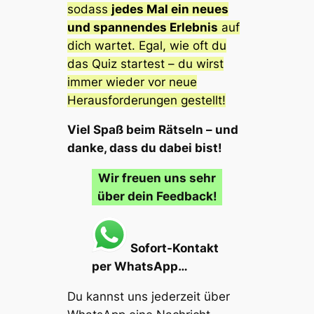
sodass
jedes Mal ein neues
und spannendes Erlebnis
auf
dich wartet. Egal, wie oft du
das Quiz startest – du wirst
immer wieder vor neue
Herausforderungen gestellt!
Viel Spaß beim Rätseln – und
danke, dass du dabei bist!
Wir freuen uns sehr
über dein Feedback!
Sofort-Kontakt
per WhatsApp…
Du kannst uns jederzeit über