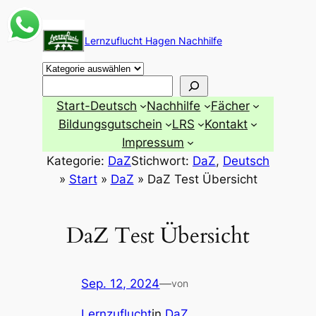
Zum
Inhalt
Lernzuflucht Hagen Nachhilfe
springen
Suchen
Start-Deutsch
Nachhilfe
Fächer
Bildungsgutschein
LRS
Kontakt
Impressum
Kategorie:
DaZ
Stichwort:
DaZ
, 
Deutsch
»
Start
»
DaZ
»
DaZ Test Übersicht
DaZ Test Übersicht
Sep. 12, 2024
—
von
Lernzuflucht
in
DaZ