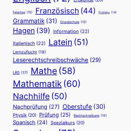
Französisch
(44)
Feiertag
(15)
Frühling
(14)
Grammatik
(31)
Grundschule
(15)
Hagen
(39)
Information
(22)
Latein
(51)
Italienisch
(22)
Lernzuflucht
(18)
Leserechtschreibschwäche
(29)
Mathe
(58)
LRS
(17)
Mathematik
(60)
Nachhilfe
(50)
Oberstufe
(30)
Nachprüfung
(27)
Prüfung
(25)
Physik
(20)
Rechtschreibung
(15)
Spanisch
(24)
Spezialkurs
(20)