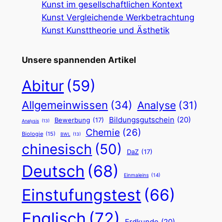
Kunst im gesellschaftlichen Kontext
Kunst Vergleichende Werkbetrachtung
Kunst Kunsttheorie und Ästhetik
Unsere spannenden Artikel
Abitur
(59)
Allgemeinwissen
(34)
Analyse
(31)
Bildungsgutschein
(20)
Bewerbung
(17)
Analysis
(13)
Chemie
(26)
Biologie
(15)
BWL
(13)
chinesisch
(50)
DaZ
(17)
Deutsch
(68)
Einmaleins
(14)
Einstufungstest
(66)
Englisch
(72)
Erdkunde
(20)