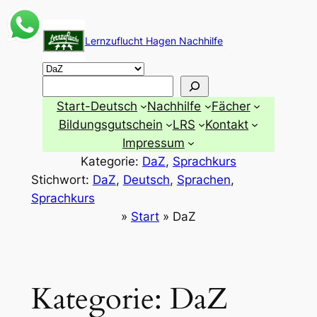
Zum
Inhalt
Lernzuflucht Hagen Nachhilfe
springen
Suchen
Start-Deutsch
Nachhilfe
Fächer
Bildungsgutschein
LRS
Kontakt
Impressum
Kategorie:
DaZ
, 
Sprachkurs
Stichwort:
DaZ
, 
Deutsch
, 
Sprachen
, 
Sprachkurs
»
Start
»
DaZ
Kategorie:
DaZ