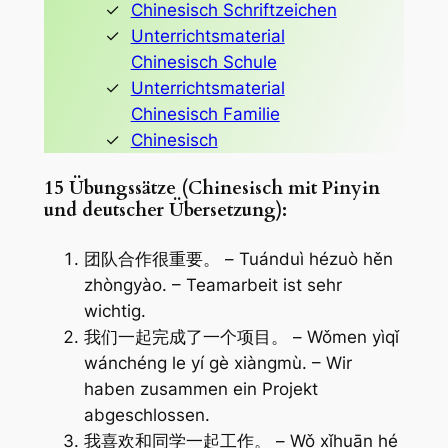
Chinesisch Schriftzeichen
Unterrichtsmaterial
Chinesisch Schule
Unterrichtsmaterial
Chinesisch Familie
Chinesisch
15 Übungssätze (Chinesisch mit Pinyin
und deutscher Übersetzung):
团队合作很重要。 – Tuánduì hézuò hěn
zhòngyào. – Teamarbeit ist sehr
wichtig.
我们一起完成了一个项目。 – Wǒmen yìqǐ
wánchéng le yí gè xiàngmù. – Wir
haben zusammen ein Projekt
abgeschlossen.
我喜欢和同学一起工作。 – Wǒ xǐhuān hé