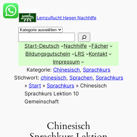
Zum
Inhalt
Lernzuflucht Hagen Nachhilfe
springen
Suchen
Start-Deutsch
Nachhilfe
Fächer
Bildungsgutschein
LRS
Kontakt
Impressum
Kategorie:
Chinesisch
, 
Sprachkurs
Stichwort:
chinesisch
, 
Sprachen
, 
Sprachkurs
»
Start
»
Sprachkurs
»
Chinesisch
Sprachkurs Lektion 10
Gemeinschaft
Chinesisch
Sprachkurs Lektion