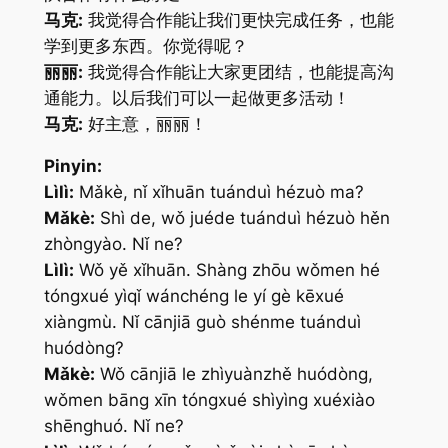
马克:
我觉得合作能让我们更快完成任务，也能
学到更多东西。你觉得呢？
丽丽:
我觉得合作能让大家更团结，也能提高沟
通能力。以后我们可以一起做更多活动！
马克:
好主意，丽丽！
Pinyin:
Lìlì:
Mǎkè, nǐ xǐhuān tuánduì hézuò ma?
Mǎkè:
Shì de, wǒ juéde tuánduì hézuò hěn
zhòngyào. Nǐ ne?
Lìlì:
Wǒ yě xǐhuān. Shàng zhōu wǒmen hé
tóngxué yìqǐ wánchéng le yí gè kēxué
xiàngmù. Nǐ cānjiā guò shénme tuánduì
huódòng?
Mǎkè:
Wǒ cānjiā le zhìyuànzhě huódòng,
wǒmen bāng xīn tóngxué shìyìng xuéxiào
shēnghuó. Nǐ ne?