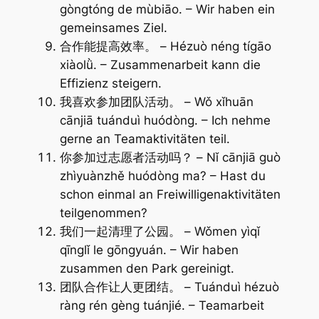
gòngtóng de mùbiāo. – Wir haben ein
gemeinsames Ziel.
合作能提高效率。 – Hézuò néng tígāo
xiàolǜ. – Zusammenarbeit kann die
Effizienz steigern.
我喜欢参加团队活动。 – Wǒ xǐhuān
cānjiā tuánduì huódòng. – Ich nehme
gerne an Teamaktivitäten teil.
你参加过志愿者活动吗？ – Nǐ cānjiā guò
zhìyuànzhě huódòng ma? – Hast du
schon einmal an Freiwilligenaktivitäten
teilgenommen?
我们一起清理了公园。 – Wǒmen yìqǐ
qīnglǐ le gōngyuán. – Wir haben
zusammen den Park gereinigt.
团队合作让人更团结。 – Tuánduì hézuò
ràng rén gèng tuánjié. – Teamarbeit