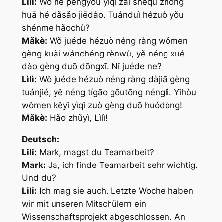
Lìlì:
Wǒ hé péngyǒu yìqǐ zài shèqū zhòng
huā hé dǎsǎo jiēdào. Tuánduì hézuò yǒu
shénme hǎochù?
Mǎkè:
Wǒ juéde hézuò néng ràng wǒmen
gèng kuài wánchéng rènwù, yě néng xué
dào gèng duō dōngxī. Nǐ juéde ne?
Lìlì:
Wǒ juéde hézuò néng ràng dàjiā gèng
tuánjié, yě néng tígāo gōutōng nénglì. Yǐhòu
wǒmen kěyǐ yìqǐ zuò gèng duō huódòng!
Mǎkè:
Hǎo zhǔyì, Lìlì!
Deutsch:
Lili:
Mark, magst du Teamarbeit?
Mark:
Ja, ich finde Teamarbeit sehr wichtig.
Und du?
Lili:
Ich mag sie auch. Letzte Woche haben
wir mit unseren Mitschülern ein
Wissenschaftsprojekt abgeschlossen. An