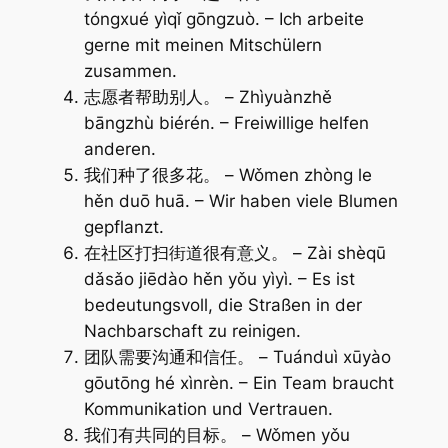
tóngxué yìqǐ gōngzuò. – Ich arbeite
gerne mit meinen Mitschülern
zusammen.
志愿者帮助别人。 – Zhìyuànzhě
bāngzhù biérén. – Freiwillige helfen
anderen.
我们种了很多花。 – Wǒmen zhòng le
hěn duō huā. – Wir haben viele Blumen
gepflanzt.
在社区打扫街道很有意义。 – Zài shèqū
dǎsǎo jiēdào hěn yǒu yìyì. – Es ist
bedeutungsvoll, die Straßen in der
Nachbarschaft zu reinigen.
团队需要沟通和信任。 – Tuánduì xūyào
gōutōng hé xìnrèn. – Ein Team braucht
Kommunikation und Vertrauen.
我们有共同的目标。 – Wǒmen yǒu