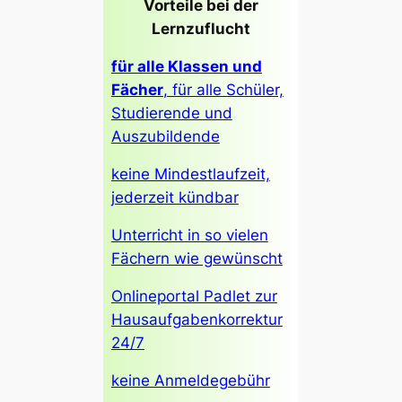
Vorteile bei der
Lernzuflucht
für alle Klassen und
Fächer
, für alle Schüler,
Studierende und
Auszubildende
keine Mindestlaufzeit,
jederzeit kündbar
Unterricht in so vielen
Fächern wie gewünscht
Onlineportal Padlet zur
Hausaufgabenkorrektur
24/7
keine Anmeldegebühr