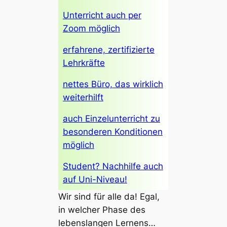
Unterricht auch per
Zoom möglich
erfahrene, zertifizierte
Lehrkräfte
nettes Büro, das wirklich
weiterhilft
auch Einzelunterricht zu
besonderen Konditionen
möglich
Student? Nachhilfe auch
auf Uni-Niveau!
Wir sind für alle da! Egal,
in welcher Phase des
lebenslangen Lernens…