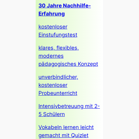
30 Jahre Nachhilfe-
Erfahrung
kostenloser
Einstufungstest
klares, flexibles,
modernes
pädagogisches Konzept
unverbindlicher,
kostenloser
Probeunterricht
Intensivbetreuung mit 2-
5 Schülern
Vokabeln lernen leicht
gemacht mit Quizlet