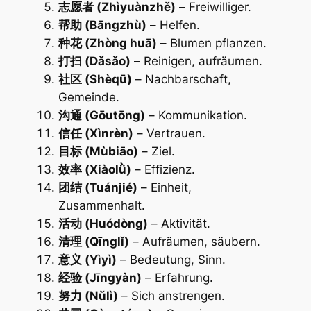
志愿者 (Zhìyuànzhě)
– Freiwilliger.
帮助 (Bāngzhù)
– Helfen.
种花 (Zhòng huā)
– Blumen pflanzen.
打扫 (Dǎsǎo)
– Reinigen, aufräumen.
社区 (Shèqū)
– Nachbarschaft,
Gemeinde.
沟通 (Gōutōng)
– Kommunikation.
信任 (Xìnrèn)
– Vertrauen.
目标 (Mùbiāo)
– Ziel.
效率 (Xiàolǜ)
– Effizienz.
团结 (Tuánjié)
– Einheit,
Zusammenhalt.
活动 (Huódòng)
– Aktivität.
清理 (Qīnglǐ)
– Aufräumen, säubern.
意义 (Yìyì)
– Bedeutung, Sinn.
经验 (Jīngyàn)
– Erfahrung.
努力 (Nǔlì)
– Sich anstrengen.