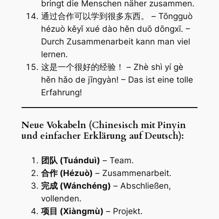
bringt die Menschen näher zusammen.
通过合作可以学到很多东西。 – Tōngguò
hézuò kěyǐ xué dào hěn duō dōngxī. –
Durch Zusammenarbeit kann man viel
lernen.
这是一个很好的经验！ – Zhè shì yí gè
hěn hǎo de jīngyàn! – Das ist eine tolle
Erfahrung!
Neue Vokabeln (Chinesisch mit Pinyin
und einfacher Erklärung auf Deutsch):
团队 (Tuánduì)
– Team.
合作 (Hézuò)
– Zusammenarbeit.
完成 (Wánchéng)
– Abschließen,
vollenden.
项目 (Xiàngmù)
– Projekt.