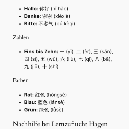
Hallo:
你好 (nǐ hǎo)
Danke:
谢谢 (xièxiè)
Bitte:
不客气 (bú kèqi)
Zahlen
Eins bis Zehn:
一 (yī), 二 (èr), 三 (sān),
四 (sì), 五 (wǔ), 六 (liù), 七 (qī), 八 (bā),
九 (jiǔ), 十 (shí)
Farben
Rot:
红色 (hóngsè)
Blau:
蓝色 (lánsè)
Grün:
绿色 (lǜsè)
Nachhilfe bei Lernzuflucht Hagen