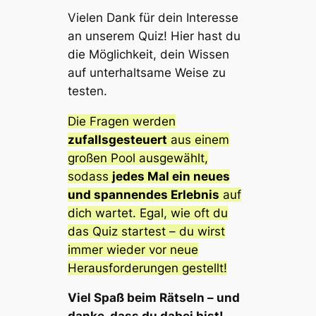
Vielen Dank für dein Interesse
an unserem Quiz! Hier hast du
die Möglichkeit, dein Wissen
auf unterhaltsame Weise zu
testen.
Die Fragen werden
zufallsgesteuert
aus einem
großen Pool ausgewählt,
sodass
jedes Mal ein neues
und spannendes Erlebnis
auf
dich wartet. Egal, wie oft du
das Quiz startest – du wirst
immer wieder vor neue
Herausforderungen gestellt!
Viel Spaß beim Rätseln – und