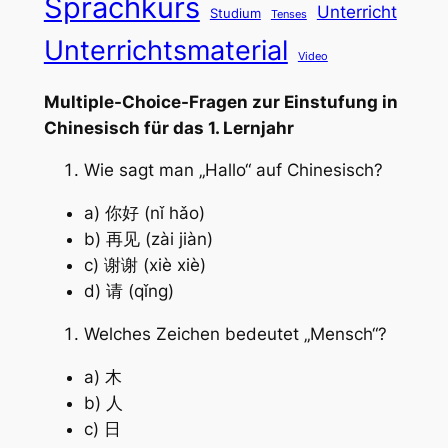
Sprachkurs
Unterricht
Studium
Tenses
Unterrichtsmaterial
Video
Multiple-Choice-Fragen zur Einstufung in
Chinesisch für das 1. Lernjahr
Wie sagt man „Hallo“ auf Chinesisch?
a) 你好 (nǐ hǎo)
b) 再见 (zài jiàn)
c) 谢谢 (xiè xiè)
d) 请 (qǐng)
Welches Zeichen bedeutet „Mensch“?
a) 木
b) 人
c) 日