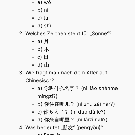
a) wǒ
b) nǐ
c) tā
d) shì
Welches Zeichen steht für „Sonne“?
a) 月
b) 木
c) 日
d) 山
Wie fragt man nach dem Alter auf
Chinesisch?
a) 你叫什么名字？ (nǐ jiào shénme
míngzi?)
b) 你住在哪儿？ (nǐ zhù zài nǎr?)
c) 你多大了？ (nǐ duō dà le?)
d) 你来自哪里？ (nǐ láizì nǎlǐ?)
Was bedeutet „朋友“ (péngyǒu)?