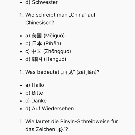
d) Schwester
Wie schreibt man „China“ auf
Chinesisch?
a) 美国 (Měiguó)
b) 日本 (Rìběn)
c) 中国 (Zhōngguó)
d) 韩国 (Hánguó)
Was bedeutet „再见“ (zài jiàn)?
a) Hallo
b) Bitte
c) Danke
d) Auf Wiedersehen
Wie lautet die Pinyin-Schreibweise für
das Zeichen „你“?