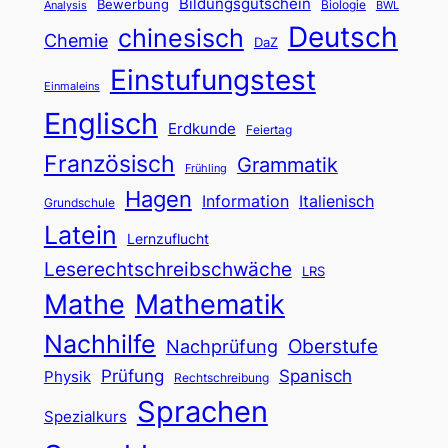
Bildungsgutschein
Bewerbung
Biologie
Analysis
BWL
Deutsch
chinesisch
Chemie
DaZ
Einstufungstest
Einmaleins
Englisch
Erdkunde
Feiertag
Französisch
Grammatik
Frühling
Hagen
Information
Italienisch
Grundschule
Latein
Lernzuflucht
Leserechtschreibschwäche
LRS
Mathe
Mathematik
Nachhilfe
Oberstufe
Nachprüfung
Prüfung
Spanisch
Physik
Rechtschreibung
Sprachen
Spezialkurs