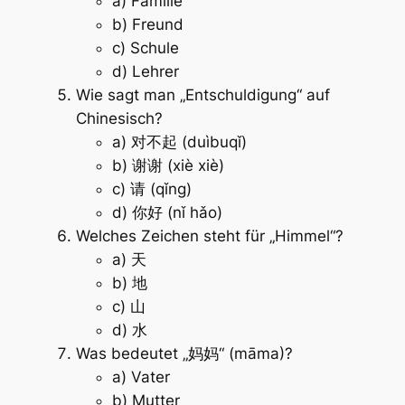
a) Familie
b) Freund
c) Schule
d) Lehrer
Wie sagt man „Entschuldigung“ auf
Chinesisch?
a) 对不起 (duìbuqǐ)
b) 谢谢 (xiè xiè)
c) 请 (qǐng)
d) 你好 (nǐ hǎo)
Welches Zeichen steht für „Himmel“?
a) 天
b) 地
c) 山
d) 水
Was bedeutet „妈妈“ (māma)?
a) Vater
b) Mutter