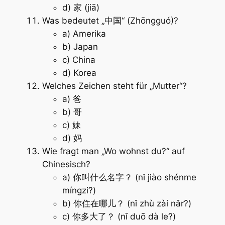
d) 家 (jiā)
Was bedeutet „中国“ (Zhōngguó)?
a) Amerika
b) Japan
c) China
d) Korea
Welches Zeichen steht für „Mutter“?
a) 爸
b) 哥
c) 妹
d) 妈
Wie fragt man „Wo wohnst du?“ auf
Chinesisch?
a) 你叫什么名字？ (nǐ jiào shénme
míngzi?)
b) 你住在哪儿？ (nǐ zhù zài nǎr?)
c) 你多大了？ (nǐ duō dà le?)