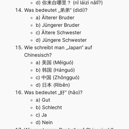
d) 你来自哪里？ (nǐ láizì nǎlǐ?)
Was bedeutet „弟弟“ (dìdi)?
a) Älterer Bruder
b) Jüngerer Bruder
c) Ältere Schwester
d) Jüngere Schwester
Wie schreibt man „Japan“ auf
Chinesisch?
a) 美国 (Měiguó)
b) 韩国 (Hánguó)
c) 中国 (Zhōngguó)
d) 日本 (Rìběn)
Was bedeutet „好“ (hǎo)?
a) Gut
b) Schlecht
c) Ja
d) Nein