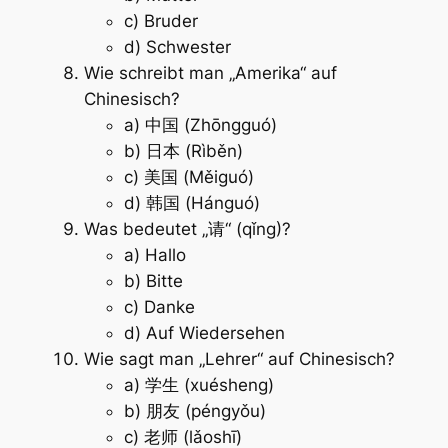
c) Bruder
d) Schwester
Wie schreibt man „Amerika“ auf
Chinesisch?
a) 中国 (Zhōngguó)
b) 日本 (Rìběn)
c) 美国 (Měiguó)
d) 韩国 (Hánguó)
Was bedeutet „请“ (qǐng)?
a) Hallo
b) Bitte
c) Danke
d) Auf Wiedersehen
Wie sagt man „Lehrer“ auf Chinesisch?
a) 学生 (xuésheng)
b) 朋友 (péngyǒu)
c) 老师 (lǎoshī)