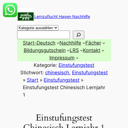
Zum
Inhalt
Lernzuflucht Hagen Nachhilfe
springen
Suchen
Start-Deutsch
Nachhilfe
Fächer
Bildungsgutschein
LRS
Kontakt
Impressum
Kategorie:
Einstufungstest
Stichwort:
chinesisch
, 
Einstufungstest
»
Start
»
Einstufungstest
»
Einstufungstest Chinesisch Lernjahr
1
Einstufungstest
Chinesisch Lernjahr 1