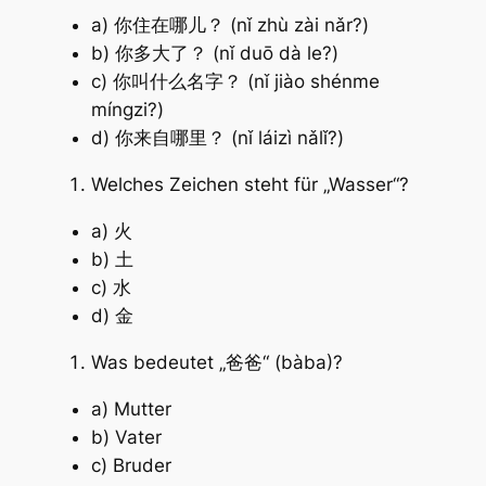
a) 你住在哪儿？ (nǐ zhù zài nǎr?)
b) 你多大了？ (nǐ duō dà le?)
c) 你叫什么名字？ (nǐ jiào shénme
míngzi?)
d) 你来自哪里？ (nǐ láizì nǎlǐ?)
Welches Zeichen steht für „Wasser“?
a) 火
b) 土
c) 水
d) 金
Was bedeutet „爸爸“ (bàba)?
a) Mutter
b) Vater
c) Bruder