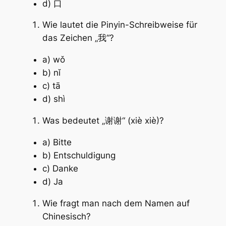
d) 口
Wie lautet die Pinyin-Schreibweise für
das Zeichen „我“?
a) wǒ
b) nǐ
c) tā
d) shì
Was bedeutet „谢谢“ (xiè xiè)?
a) Bitte
b) Entschuldigung
c) Danke
d) Ja
Wie fragt man nach dem Namen auf
Chinesisch?