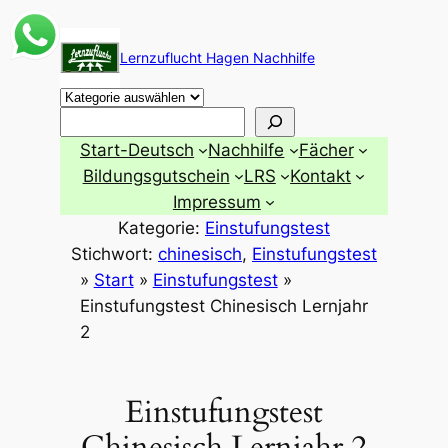
Zum
Inhalt
Lernzuflucht Hagen Nachhilfe
springen
Suchen
Start-Deutsch
Nachhilfe
Fächer
Bildungsgutschein
LRS
Kontakt
Impressum
Kategorie:
Einstufungstest
Stichwort:
chinesisch
, 
Einstufungstest
»
Start
»
Einstufungstest
»
Einstufungstest Chinesisch Lernjahr
2
Einstufungstest
Chinesisch Lernjahr 2