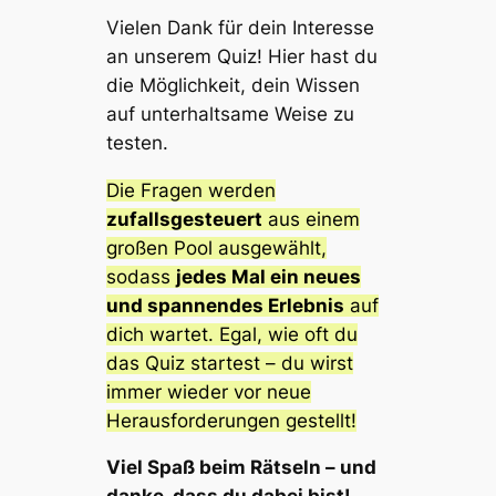
Vielen Dank für dein Interesse
an unserem Quiz! Hier hast du
die Möglichkeit, dein Wissen
auf unterhaltsame Weise zu
testen.
Die Fragen werden
zufallsgesteuert
aus einem
großen Pool ausgewählt,
sodass
jedes Mal ein neues
und spannendes Erlebnis
auf
dich wartet. Egal, wie oft du
das Quiz startest – du wirst
immer wieder vor neue
Herausforderungen gestellt!
Viel Spaß beim Rätseln – und