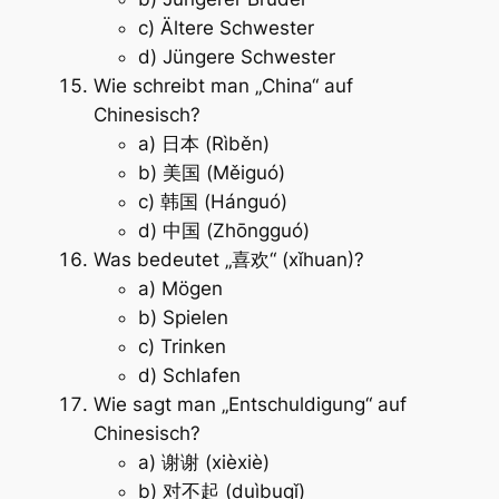
c) Ältere Schwester
d) Jüngere Schwester
Wie schreibt man „China“ auf
Chinesisch?
a) 日本 (Rìběn)
b) 美国 (Měiguó)
c) 韩国 (Hánguó)
d) 中国 (Zhōngguó)
Was bedeutet „喜欢“ (xǐhuan)?
a) Mögen
b) Spielen
c) Trinken
d) Schlafen
Wie sagt man „Entschuldigung“ auf
Chinesisch?
a) 谢谢 (xièxiè)
b) 对不起 (duìbuqǐ)