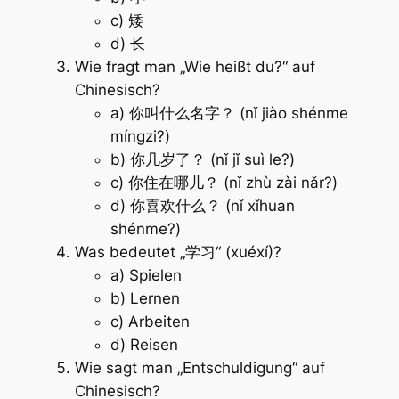
c) 矮
d) 长
Wie fragt man „Wie heißt du?“ auf
Chinesisch?
a) 你叫什么名字？ (nǐ jiào shénme
míngzi?)
b) 你几岁了？ (nǐ jǐ suì le?)
c) 你住在哪儿？ (nǐ zhù zài nǎr?)
d) 你喜欢什么？ (nǐ xǐhuan
shénme?)
Was bedeutet „学习“ (xuéxí)?
a) Spielen
b) Lernen
c) Arbeiten
d) Reisen
Wie sagt man „Entschuldigung“ auf
Chinesisch?