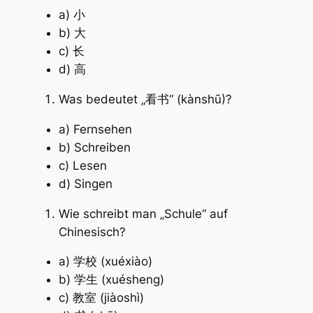
a) 小
b) 大
c) 长
d) 高
Was bedeutet „看书“ (kànshū)?
a) Fernsehen
b) Schreiben
c) Lesen
d) Singen
Wie schreibt man „Schule“ auf
Chinesisch?
a) 学校 (xuéxiào)
b) 学生 (xuésheng)
c) 教室 (jiàoshì)