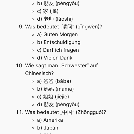
b) 朋友 (péngyǒu)
c) 家 (jiā)
d) 老师 (lǎoshī)
Was bedeutet „请问“ (qǐngwèn)?
a) Guten Morgen
b) Entschuldigung
c) Darf ich fragen
d) Vielen Dank
Wie sagt man „Schwester“ auf
Chinesisch?
a) 爸爸 (bàba)
b) 妈妈 (māma)
c) 姐姐 (jiějie)
d) 朋友 (péngyǒu)
Was bedeutet „中国“ (Zhōngguó)?
a) Amerika
b) Japan