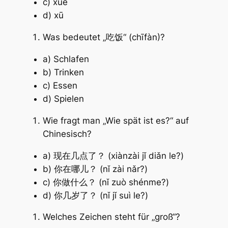
c) xué
d) xū
Was bedeutet „吃饭“ (chīfàn)?
a) Schlafen
b) Trinken
c) Essen
d) Spielen
Wie fragt man „Wie spät ist es?“ auf
Chinesisch?
a) 现在几点了？ (xiànzài jǐ diǎn le?)
b) 你在哪儿？ (nǐ zài nǎr?)
c) 你做什么？ (nǐ zuò shénme?)
d) 你几岁了？ (nǐ jǐ suì le?)
Welches Zeichen steht für „groß“?