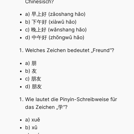
Chinesisch?
a) 早上好 (zǎoshang hǎo)
b) 下午好 (xiàwǔ hǎo)
c) 晚上好 (wǎnshang hǎo)
d) 中午好 (zhōngwǔ hǎo)
Welches Zeichen bedeutet „Freund“?
a) 朋
b) 友
c) 朋友
d) 朋友
Wie lautet die Pinyin-Schreibweise für
das Zeichen „学“?
a) xuě
b) xǔ