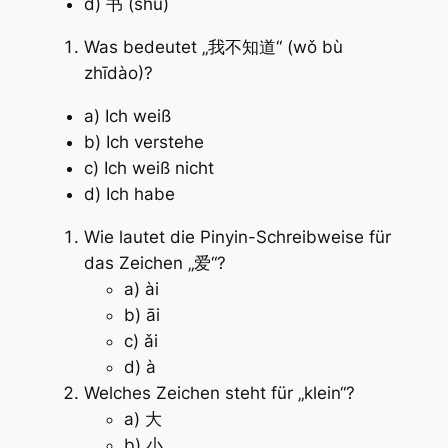
d) 书 (shū)
Was bedeutet „我不知道“ (wǒ bù
zhīdào)?
a) Ich weiß
b) Ich verstehe
c) Ich weiß nicht
d) Ich habe
Wie lautet die Pinyin-Schreibweise für
das Zeichen „爱“?
a) ài
b) āi
c) ǎi
d) à
Welches Zeichen steht für „klein“?
a) 大
b) 小