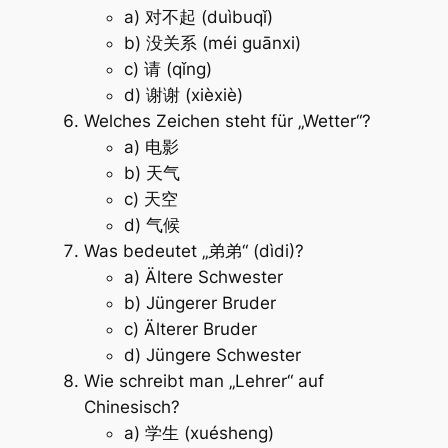
a) 对不起 (duìbuqǐ)
b) 没关系 (méi guānxi)
c) 请 (qǐng)
d) 谢谢 (xièxiè)
Welches Zeichen steht für „Wetter“?
a) 电影
b) 天气
c) 天空
d) 气候
Was bedeutet „弟弟“ (dìdi)?
a) Ältere Schwester
b) Jüngerer Bruder
c) Älterer Bruder
d) Jüngere Schwester
Wie schreibt man „Lehrer“ auf
Chinesisch?
a) 学生 (xuésheng)