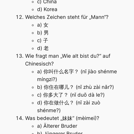
c) China
d) Korea
Welches Zeichen steht für „Mann“?
a) 女
b) 男
c) 子
d) 老
Wie fragt man „Wie alt bist du?“ auf
Chinesisch?
a) 你叫什么名字？ (nǐ jiào shénme
míngzi?)
b) 你住在哪儿？ (nǐ zhù zài nǎr?)
c) 你多大了？ (nǐ duō dà le?)
d) 你在做什么？ (nǐ zài zuò
shénme?)
Was bedeutet „妹妹“ (mèimei)?
a) Älterer Bruder
b) Jüngerer Bruder