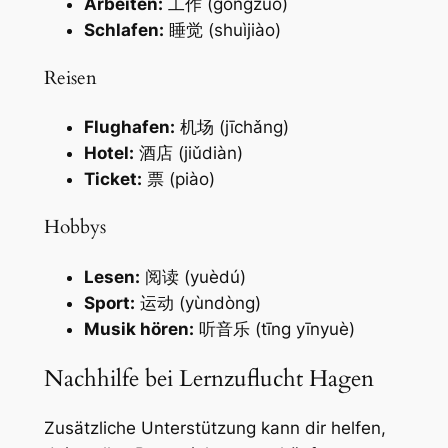
Arbeiten:
工作 (gōngzuò)
Schlafen:
睡觉 (shuìjiào)
Reisen
Flughafen:
机场 (jīchǎng)
Hotel:
酒店 (jiǔdiàn)
Ticket:
票 (piào)
Hobbys
Lesen:
阅读 (yuèdú)
Sport:
运动 (yùndòng)
Musik hören:
听音乐 (tīng yīnyuè)
Nachhilfe bei Lernzuflucht Hagen
Zusätzliche Unterstützung kann dir helfen,