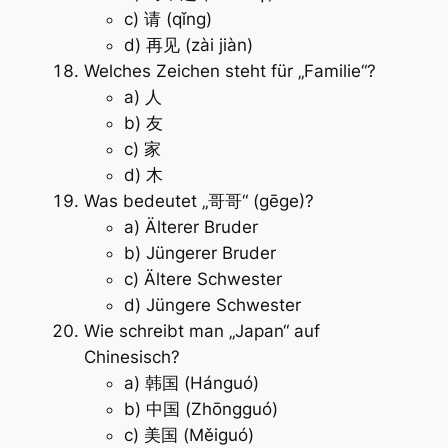
c) 请 (qǐng)
d) 再见 (zài jiàn)
Welches Zeichen steht für „Familie“?
a) 人
b) 友
c) 家
d) 木
Was bedeutet „哥哥“ (gēge)?
a) Älterer Bruder
b) Jüngerer Bruder
c) Ältere Schwester
d) Jüngere Schwester
Wie schreibt man „Japan“ auf
Chinesisch?
a) 韩国 (Hánguó)
b) 中国 (Zhōngguó)
c) 美国 (Měiguó)