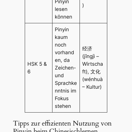
Pinyin
)
lesen
können
Pinyin
kaum
noch
经济
vorhand
(jīngjì –
en, da
HSK 5 &
Wirtscha
Zeichen-
6
ft), 文化
und
(wénhuà
Sprachke
– Kultur)
nntnis im
Fokus
stehen
Tipps zur effizienten Nutzung von
Pinyin beim Chinesischlernen