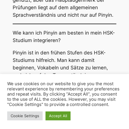
genutzt, aber das Hauptaugenmerk der
Prüfungen liegt auf dem allgemeinen
Sprachverständnis und nicht nur auf Pinyin.
Wie kann ich Pinyin am besten in mein HSK-
Studium integrieren?
Pinyin ist in den frühen Stufen des HSK-
Studiums hilfreich. Man kann damit
beginnen, Vokabeln und Sätze zu lernen,
und sich auf das Tonverständnis
fokussieren. Für fortgeschrittene Lernende
We use cookies on our website to give you the most
relevant experience by remembering your preferences
wird das Verständnis von Schriftzeichen
and repeat visits. By clicking “Accept All”, you consent
wichtiger, während Pinyin eine ergänzende
to the use of ALL the cookies. However, you may visit
"Cookie Settings" to provide a controlled consent.
Rolle spielt.
Cookie Settings
Accept All
Hier sind 30 Multiple-Choice-Fragen, die
das Wissen über Pinyin, das offizielle