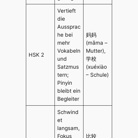
Vertieft
die
Aussprac
he bei
妈妈
mehr
(māma –
Vokabeln
Mutter),
HSK 2
und
学校
Satzmus
(xuéxiào
tern;
– Schule)
Pinyin
bleibt ein
Begleiter
Schwind
et
langsam,
Fokus
比较