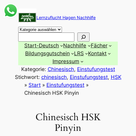
Zum
Inhalt
Lernzuflucht Hagen Nachhilfe
springen
Suchen
Start-Deutsch
Nachhilfe
Fächer
Bildungsgutschein
LRS
Kontakt
Impressum
Kategorie:
Chinesisch
, 
Einstufungstest
Stichwort:
chinesisch
, 
Einstufungstest
, 
HSK
»
Start
»
Einstufungstest
»
Chinesisch HSK Pinyin
Chinesisch HSK
Pinyin