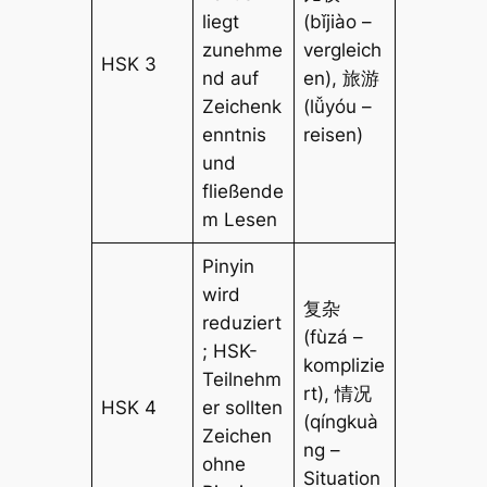
liegt
(bǐjiào –
zunehme
vergleich
HSK 3
nd auf
en), 旅游
Zeichenk
(lǚyóu –
enntnis
reisen)
und
fließende
m Lesen
Pinyin
wird
复杂
reduziert
(fùzá –
; HSK-
komplizie
Teilnehm
rt), 情况
HSK 4
er sollten
(qíngkuà
Zeichen
ng –
ohne
Situation