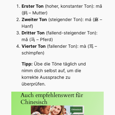
Erster Ton
(hoher, konstanter Ton): mā
(妈 – Mutter)
Zweiter Ton
(steigender Ton): má (麻 –
Hanf)
Dritter Ton
(fallend-steigender Ton):
mǎ (马 – Pferd)
Vierter Ton
(fallender Ton): mà (骂 –
schimpfen)
Tipp:
Übe die Töne täglich und
nimm dich selbst auf, um die
korrekte Aussprache zu
überprüfen.
Auch empfehlenswert für
Chinesisch