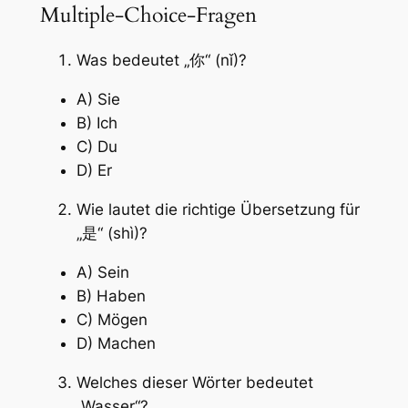
Multiple-Choice-Fragen
Was bedeutet „你“ (nǐ)?
A) Sie
B) Ich
C) Du
D) Er
Wie lautet die richtige Übersetzung für
„是“ (shì)?
A) Sein
B) Haben
C) Mögen
D) Machen
Welches dieser Wörter bedeutet
„Wasser“?