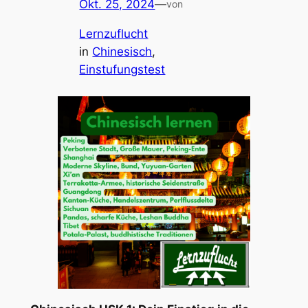
Okt. 25, 2024
—
von
Lernzuflucht
in
Chinesisch
, 
Einstufungstest