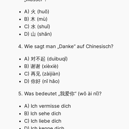
A) 火 (huǒ)
B) 木 (mù)
C) 水 (shuǐ)
D) 山 (shān)
Wie sagt man „Danke“ auf Chinesisch?
A) 对不起 (duìbuqǐ)
B) 谢谢 (xièxiè)
C) 再见 (zàijiàn)
D) 你好 (nǐ hǎo)
Was bedeutet „我爱你“ (wǒ ài nǐ)?
A) Ich vermisse dich
B) Ich sehe dich
C) Ich liebe dich
D) Ich kenne dich