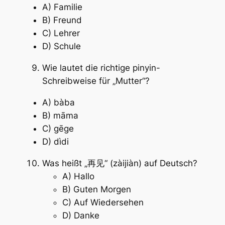
A) Familie
B) Freund
C) Lehrer
D) Schule
Wie lautet die richtige pinyin-
Schreibweise für „Mutter“?
A) bàba
B) māma
C) gēge
D) dìdi
Was heißt „再见“ (zàijiàn) auf Deutsch?
A) Hallo
B) Guten Morgen
C) Auf Wiedersehen
D) Danke