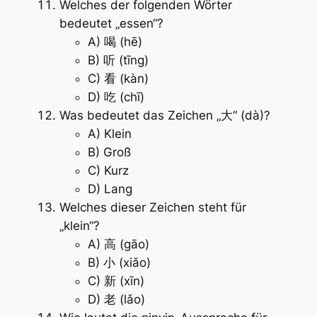
Welches der folgenden Wörter
bedeutet „essen“?
A) 喝 (hē)
B) 听 (tīng)
C) 看 (kàn)
D) 吃 (chī)
Was bedeutet das Zeichen „大“ (dà)?
A) Klein
B) Groß
C) Kurz
D) Lang
Welches dieser Zeichen steht für
„klein“?
A) 高 (gāo)
B) 小 (xiǎo)
C) 新 (xīn)
D) 老 (lǎo)