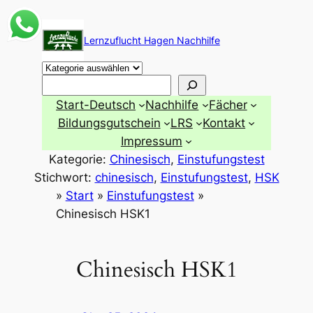
Zum
Inhalt
Lernzuflucht Hagen Nachhilfe
springen
Suchen
Start-Deutsch
Nachhilfe
Fächer
Bildungsgutschein
LRS
Kontakt
Impressum
Kategorie:
Chinesisch
, 
Einstufungstest
Stichwort:
chinesisch
, 
Einstufungstest
, 
HSK
»
Start
»
Einstufungstest
»
Chinesisch HSK1
Chinesisch HSK1