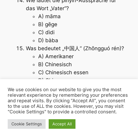
Wie lautet die pinyin-Aussprache für
das Wort „Vater“?
A) māma
B) gēge
C) dìdi
D) bàba
Was bedeutet „中国人“ (Zhōngguó rén)?
A) Amerikaner
B) Chinesisch
C) Chinesisch essen
D) Chinese
Was bedeutet „书“ (shū)?
We use cookies on our website to give you the most
relevant experience by remembering your preferences
A) Heft
and repeat visits. By clicking “Accept All”, you consent
B) Papier
to the use of ALL the cookies. However, you may visit
"Cookie Settings" to provide a controlled consent.
C) Buch
D) Stift
Cookie Settings
Accept All
Wie lautet das chinesische Wort für
„Lehrer“?