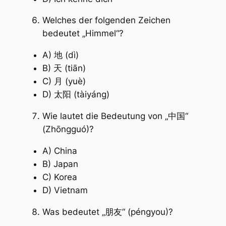
Welches der folgenden Zeichen
bedeutet „Himmel“?
A) 地 (dì)
B) 天 (tiān)
C) 月 (yuè)
D) 太阳 (tàiyáng)
Wie lautet die Bedeutung von „中国“
(Zhōngguó)?
A) China
B) Japan
C) Korea
D) Vietnam
Was bedeutet „朋友“ (péngyou)?