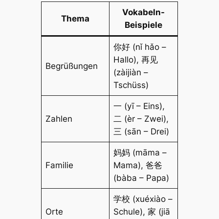
Vokabeln-
Thema
Beispiele
你好 (nǐ hǎo –
Hallo), 再见
Begrüßungen
(zàijiàn –
Tschüss)
一 (yī – Eins),
Zahlen
二 (èr – Zwei),
三 (sān – Drei)
妈妈 (māma –
Familie
Mama), 爸爸
(bàba – Papa)
学校 (xuéxiào –
Orte
Schule), 家 (jiā