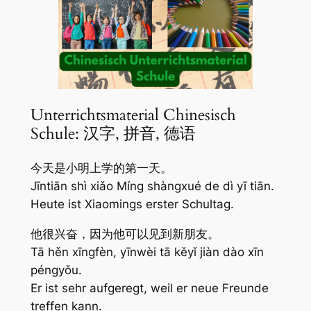
Unterrichtsmaterial Chinesisch
Schule: 汉字, 拼音, 德语
今天是小明上学的第一天。
Jīntiān shì xiǎo Míng shàngxué de dì yī tiān.
Heute ist Xiaomings erster Schultag.
他很兴奋，因为他可以见到新朋友。
Tā hěn xīngfèn, yīnwèi tā kěyǐ jiàn dào xīn
péngyǒu.
Er ist sehr aufgeregt, weil er neue Freunde
treffen kann.