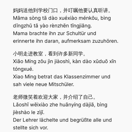
妈妈送他到学校门口，并叮嘱他要认真听讲。
Māma sòng tā dào xuéxiào ménkǒu, bìng
dīngzhǔ tā yào rènzhēn tīngjiǎng.
Mama brachte ihn zur Schultür und
erinnerte ihn daran, aufmerksam zuzuhören.
小明走进教室，看到许多新同学。
Xiǎo Míng zǒu jìn jiàoshì, kàn dào xǔduō xīn
tóngxué.
Xiao Ming betrat das Klassenzimmer und
sah viele neue Mitschüler.
老师微笑着欢迎大家，并介绍了自己。
Lǎoshī wēixiào zhe huānyíng dàjiā, bìng
jièshào le zìjǐ.
Der Lehrer lächelte und begrüßte alle und
stellte sich vor.