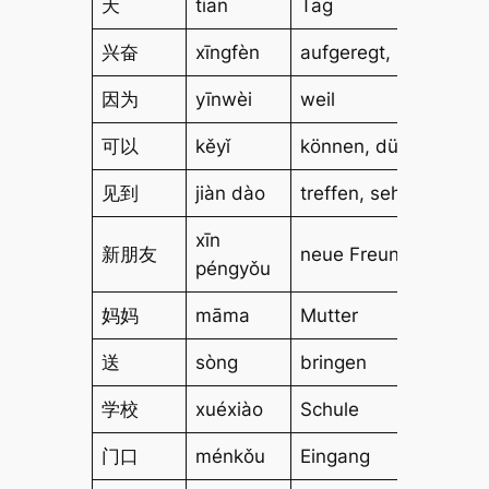
天
tiān
Tag
兴奋
xīngfèn
aufgeregt, begeistert
因为
yīnwèi
weil
可以
kěyǐ
können, dürfen
见到
jiàn dào
treffen, sehen
xīn
新朋友
neue Freunde
péngyǒu
妈妈
māma
Mutter
送
sòng
bringen
学校
xuéxiào
Schule
门口
ménkǒu
Eingang