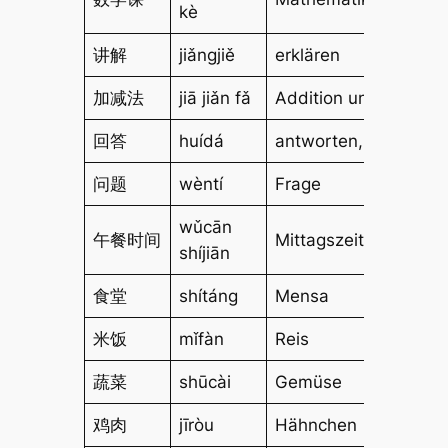
kè
讲解
jiǎngjiě
erklären
加减法
jiā jiǎn fǎ
Addition und Subtrak
回答
huídá
antworten, beantwor
问题
wèntí
Frage
wǔcān
午餐时间
Mittagszeit
shíjiān
食堂
shítáng
Mensa
米饭
mǐfàn
Reis
蔬菜
shūcài
Gemüse
鸡肉
jīròu
Hähnchen