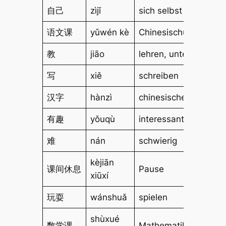
自己
zìjǐ
sich selbst
语文课
yǔwén kè
Chinesischunterricht
教
jiāo
lehren, unterrichten
写
xiě
schreiben
汉字
hànzì
chinesische Schriftze
有趣
yǒuqù
interessant
难
nán
schwierig
kèjiān
课间休息
Pause
xiūxí
玩耍
wánshuǎ
spielen
shùxué
数学课
Mathematikunterricht