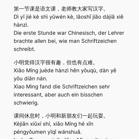
第一节课是语文课，老师教大家写汉字。
Dì yī jié kè shì yǔwén kè, lǎoshī jiāo dàjiā xiě
hànzì.
Die erste Stunde war Chinesisch, der Lehrer
brachte allen bei, wie man Schriftzeichen
schreibt.
小明觉得汉字很有趣，但也有点难。
Xiǎo Míng juéde hànzì hěn yǒuqù, dàn yě
yǒu diǎn nán.
Xiao Ming fand die Schriftzeichen sehr
interessant, aber auch ein bisschen
schwierig.
课间休息时，小明和新朋友们一起玩耍。
Kèjiān xiūxí shí, xiǎo Míng hé xīn
péngyǒumen yīqǐ wánshuǎ.