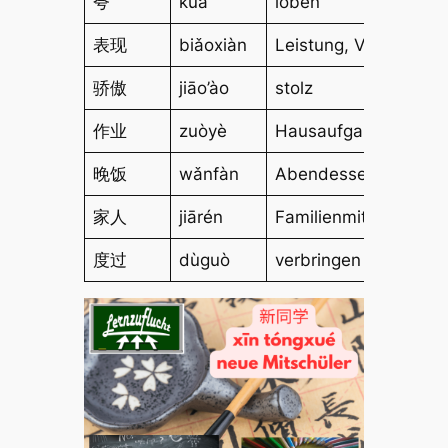
夸
kuā
loben
表现
biǎoxiàn
Leistung, Verhalten
骄傲
jiāo’ào
stolz
作业
zuòyè
Hausaufgaben
晚饭
wǎnfàn
Abendessen
家人
jiārén
Familienmitglieder
度过
dùguò
verbringen