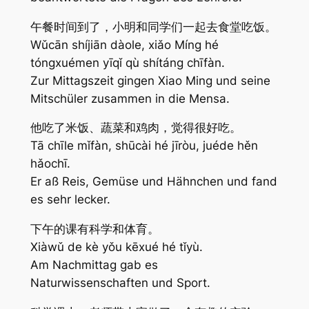
午餐时间到了，小明和同学们一起去食堂吃饭。
Wǔcān shíjiān dàole, xiǎo Míng hé
tóngxuémen yīqǐ qù shítáng chīfàn.
Zur Mittagszeit gingen Xiao Ming und seine
Mitschüler zusammen in die Mensa.
他吃了米饭、蔬菜和鸡肉，觉得很好吃。
Tā chīle mǐfàn, shūcài hé jīròu, juéde hěn
hǎochī.
Er aß Reis, Gemüse und Hähnchen und fand
es sehr lecker.
下午的课有科学和体育。
Xiàwǔ de kè yǒu kēxué hé tǐyù.
Am Nachmittag gab es
Naturwissenschaften und Sport.