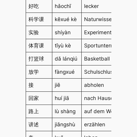
好吃
hǎochī
lecker
科学课
kēxué kè
Naturwissenschaftsun
实验
shíyàn
Experiment
体育课
tǐyù kè
Sportunterricht
打篮球
dǎ lánqiú
Basketball spielen
放学
fàngxué
Schulschluss
接
jiē
abholen
回家
huí jiā
nach Hause gehen
路上
lù shàng
auf dem Weg
讲述
jiǎngshù
erzählen