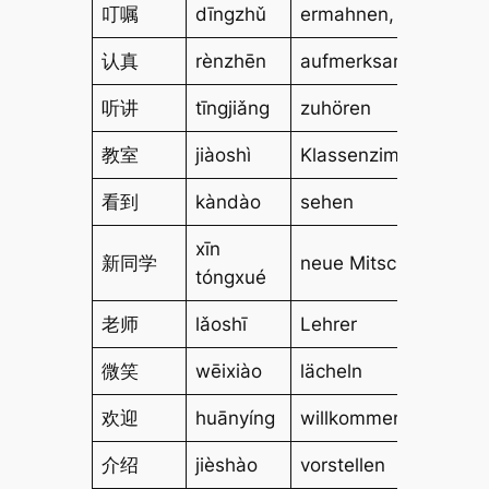
叮嘱
dīngzhǔ
ermahnen, erinnern
认真
rènzhēn
aufmerksam, ernstha
听讲
tīngjiǎng
zuhören
教室
jiàoshì
Klassenzimmer
看到
kàndào
sehen
xīn
新同学
neue Mitschüler
tóngxué
老师
lǎoshī
Lehrer
微笑
wēixiào
lächeln
欢迎
huānyíng
willkommen heißen
介绍
jièshào
vorstellen