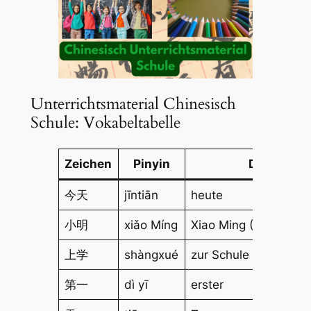
Unterrichtsmaterial Chinesisch
Schule: Vokabeltabelle
Zeichen
Pinyin
Deutsch
今天
jīntiān
heute
小明
xiǎo Míng
Xiao Ming (Name)
上学
shàngxué
zur Schule gehen
第一
dì yī
erster