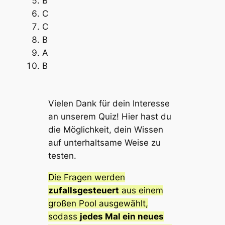
B
C
C
B
A
B
Vielen Dank für dein Interesse
an unserem Quiz! Hier hast du
die Möglichkeit, dein Wissen
auf unterhaltsame Weise zu
testen.
Die Fragen werden
zufallsgesteuert
aus einem
großen Pool ausgewählt,
sodass
jedes Mal ein neues