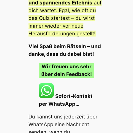
und spannendes Erlebnis
auf
dich wartet. Egal, wie oft du
das Quiz startest – du wirst
immer wieder vor neue
Herausforderungen gestellt!
Viel Spaß beim Rätseln – und
danke, dass du dabei bist!
Wir freuen uns sehr
über dein Feedback!
Sofort-Kontakt
per WhatsApp…
Du kannst uns jederzeit über
WhatsApp eine Nachricht
senden, wenn du