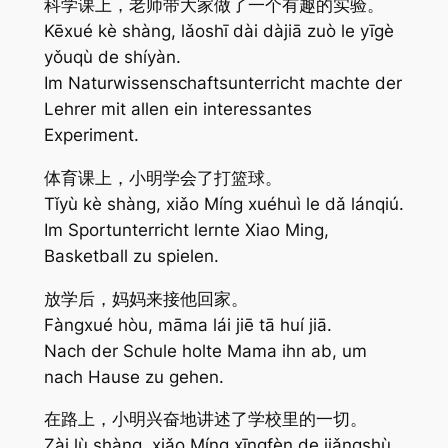
科学课上，老师带大家做了一个有趣的实验。
Kēxué kè shàng, lǎoshī dài dàjiā zuò le yīgè
yǒuqù de shíyàn.
Im Naturwissenschaftsunterricht machte der
Lehrer mit allen ein interessantes
Experiment.
体育课上，小明学会了打篮球。
Tǐyù kè shàng, xiǎo Míng xuéhuì le dǎ lánqiú.
Im Sportunterricht lernte Xiao Ming,
Basketball zu spielen.
放学后，妈妈来接他回家。
Fàngxué hòu, māma lái jiē tā huí jiā.
Nach der Schule holte Mama ihn ab, um
nach Hause zu gehen.
在路上，小明兴奋地讲述了学校里的一切。
Zài lù shàng, xiǎo Míng xīngfèn de jiǎngshù