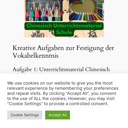
Kreative Aufgaben zur Festigung der
Vokabelkenntnis
Aufgabe 1: Unterrichtsmaterial Chinesisch
Schule: Lückentext
We use cookies on our website to give you the most
relevant experience by remembering your preferences
Fülle die Lücken mit den passenden
and repeat visits. By clicking “Accept All”, you consent
Vokabeln aus der Tabelle:
to the use of ALL the cookies. However, you may visit
"Cookie Settings" to provide a controlled consent.
今天是小明上学的第一
__
。
Cookie Settings
Accept All
妈妈送他到学校
，并叮嘱他要认真
。
小明走进
，看到许多新
。