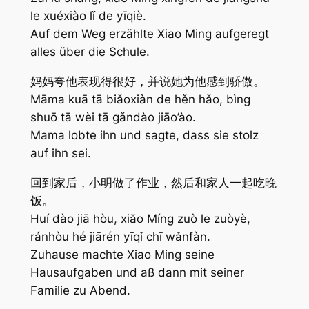
le xuéxiào lǐ de yīqiè.
Auf dem Weg erzählte Xiao Ming aufgeregt
alles über die Schule.
妈妈夸他表现得很好，并说她为他感到骄傲。
Māma kuā tā biǎoxiàn de hěn hǎo, bìng
shuō tā wèi tā gǎndào jiāo’ào.
Mama lobte ihn und sagte, dass sie stolz
auf ihn sei.
回到家后，小明做了作业，然后和家人一起吃晚
饭。
Huí dào jiā hòu, xiǎo Míng zuò le zuòyè,
ránhòu hé jiārén yīqǐ chī wǎnfàn.
Zuhause machte Xiao Ming seine
Hausaufgaben und aß dann mit seiner
Familie zu Abend.