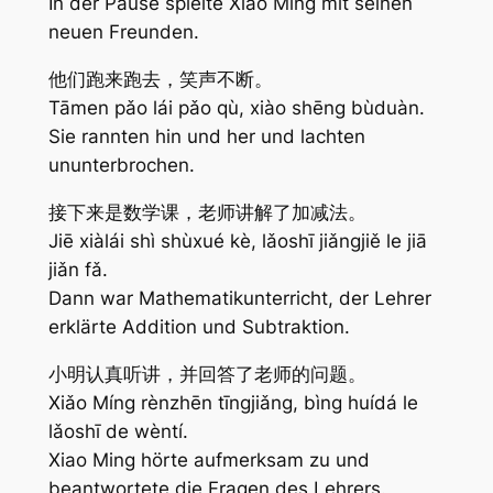
In der Pause spielte Xiao Ming mit seinen
neuen Freunden.
他们跑来跑去，笑声不断。
Tāmen pǎo lái pǎo qù, xiào shēng bùduàn.
Sie rannten hin und her und lachten
ununterbrochen.
接下来是数学课，老师讲解了加减法。
Jiē xiàlái shì shùxué kè, lǎoshī jiǎngjiě le jiā
jiǎn fǎ.
Dann war Mathematikunterricht, der Lehrer
erklärte Addition und Subtraktion.
小明认真听讲，并回答了老师的问题。
Xiǎo Míng rènzhēn tīngjiǎng, bìng huídá le
lǎoshī de wèntí.
Xiao Ming hörte aufmerksam zu und
beantwortete die Fragen des Lehrers.