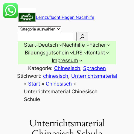
Zum
Inhalt
Lernzuflucht Hagen Nachhilfe
springen
Suchen
Start-Deutsch
Nachhilfe
Fächer
Bildungsgutschein
LRS
Kontakt
Impressum
Kategorie:
Chinesisch
, 
Sprachen
Stichwort:
chinesisch
, 
Unterrichtsmaterial
»
Start
»
Chinesisch
»
Unterrichtsmaterial Chinesisch
Schule
Unterrichtsmaterial
Chinesisch Schule