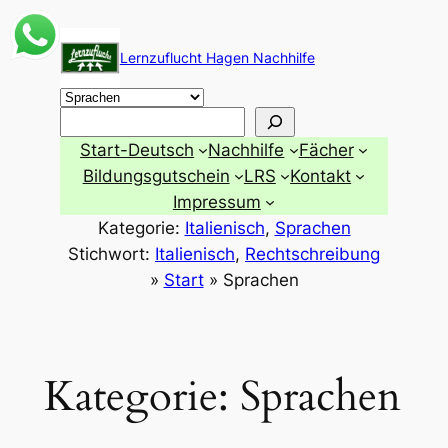
Zum
Inhalt
Lernzuflucht Hagen Nachhilfe
springen
Suchen
Start-Deutsch
Nachhilfe
Fächer
Bildungsgutschein
LRS
Kontakt
Impressum
Kategorie:
Italienisch
, 
Sprachen
Stichwort:
Italienisch
, 
Rechtschreibung
»
Start
»
Sprachen
Kategorie:
Sprachen