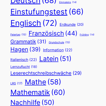
Deutsch
(68)
Einmaleins
(14)
Einstufungstest
(66)
Englisch
(72)
Erdkunde
(20)
Französisch
(44)
Feiertag
(15)
Frühling
(14)
Grammatik
(31)
Grundschule
(15)
Hagen
(39)
Information
(22)
Latein
(51)
Italienisch
(22)
Lernzuflucht
(18)
Leserechtschreibschwäche
(29)
Mathe
(58)
LRS
(17)
Mathematik
(60)
Nachhilfe
(50)