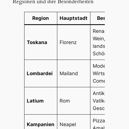
Regionen und ihre Besonderheiten
Region
Hauptstadt
Besonderhei
Renaissance-Ku
Wein,
Toskana
Florenz
landschaftliche
Schönheit
Modehauptstad
Lombardei
Mailand
Wirtschaftszen
Comer See
Antike Ruinen,
Latium
Rom
Vatikanstadt,
Geschichte
Pizza, Pompeji,
Kampanien
Neapel
Amalfiküste