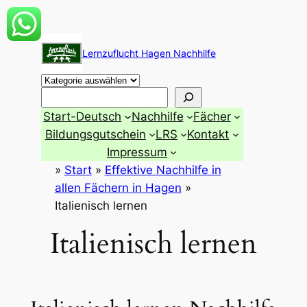
Zum
Inhalt
Lernzuflucht Hagen Nachhilfe
springen
Suchen
Start-Deutsch
Nachhilfe
Fächer
Bildungsgutschein
LRS
Kontakt
Impressum
»
Start
»
Effektive Nachhilfe in
allen Fächern in Hagen
»
Italienisch lernen
Italienisch lernen