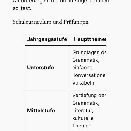
Anforderungen, die du im Auge behalten
solltest.
Schulcurriculum und Prüfungen
Jahrgangsstufe
Hauptthemen
Prüfu
Grundlagen der
Grammatik,
Mündl
Unterstufe
einfache
schrift
Konversationen,
Prüfu
Vokabeln
Vertiefung der
Grammatik,
Klausu
Mittelstufe
Literatur,
mündl
kulturelle
Prüfu
Themen