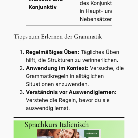
des Konjunktivs
tu 
Konjunktiv
in Haupt- und
(Ko
Nebensätzen
Tipps zum Erlernen der Grammatik
Regelmäßiges Üben:
Tägliches Üben
hilft, die Strukturen zu verinnerlichen.
Anwendung im Kontext:
Versuche, die
Grammatikregeln in alltäglichen
Situationen anzuwenden.
Verständnis vor Auswendiglernen:
Verstehe die Regeln, bevor du sie
auswendig lernst.
Sprachkurs Italienisch