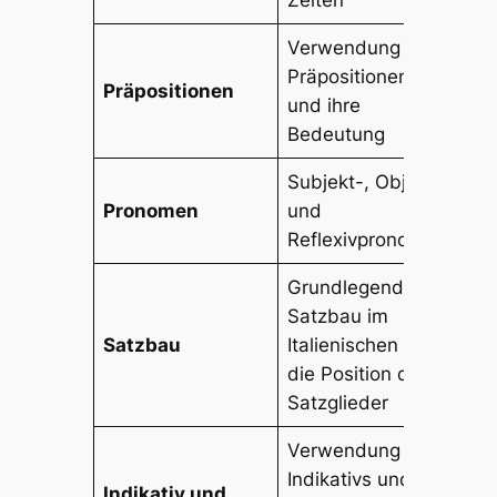
Zeiten
Verwendung von
Präpositionen
in, 
Präpositionen
und ihre
co
Bedeutung
Subjekt-, Objekt-
io, 
Pronomen
und
mi, 
Reflexivpronomen
Grundlegender
Satzbau im
Io 
Satzbau
Italienischen und
una
die Position der
Satzglieder
Verwendung des
Indikativs und
Sp
Indikativ und