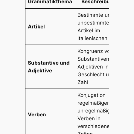
Grammatikthema
Beschreibung
B
Bestimmte und
unbestimmte
il, 
Artikel
Artikel im
un,
Italienischen
Kongruenz von
ra
Substantiven und
Substantive und
alt
Adjektiven in
Adjektive
ra
Geschlecht und
alt
Zahl
Konjugation
regelmäßiger und
par
unregelmäßiger
Verben
par
Verben in
par
verschiedenen