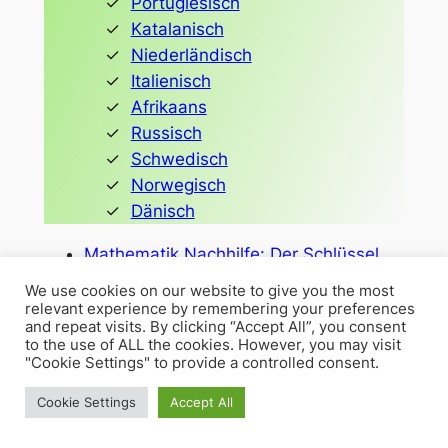
Portugiesisch
Katalanisch
Niederländisch
Italienisch
Afrikaans
Russisch
Schwedisch
Norwegisch
Dänisch
Mathematik Nachhilfe: Der Schlüssel
zum Erfolg
We use cookies on our website to give you the most
Effektive Unterstützung für Deutsch:
relevant experience by remembering your preferences
and repeat visits. By clicking “Accept All”, you consent
Individuelle Nachhilfe
to the use of ALL the cookies. However, you may visit
Fremdsprachen effektiv lernen: Tipps
"Cookie Settings" to provide a controlled consent.
und Methoden
Cookie Settings
Accept All
Naturwissenschaften
Gesellschaftswissenschaften