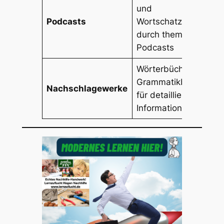
und
Podcasts
Wortschatztraining
durch thematische
Podcasts
Wörterbücher und
Grammatikbücher
Nachschlagewerke
für detaillierte
Informationen