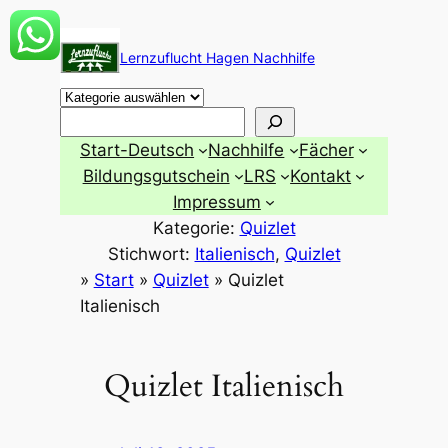
Zum
Inhalt
Lernzuflucht Hagen Nachhilfe
springen
Suchen
Start-Deutsch
Nachhilfe
Fächer
Bildungsgutschein
LRS
Kontakt
Impressum
Kategorie:
Quizlet
Stichwort:
Italienisch
, 
Quizlet
»
Start
»
Quizlet
»
Quizlet
Italienisch
Quizlet Italienisch