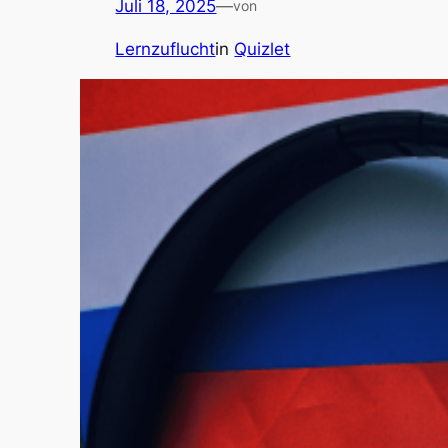
Juli 18, 2025
—
von
Lernzuflucht
in
Quizlet