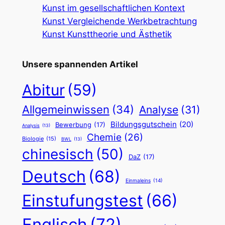
Kunst im gesellschaftlichen Kontext
Kunst Vergleichende Werkbetrachtung
Kunst Kunsttheorie und Ästhetik
Unsere spannenden Artikel
Abitur
(59)
Allgemeinwissen
(34)
Analyse
(31)
Bildungsgutschein
(20)
Bewerbung
(17)
Analysis
(13)
Chemie
(26)
Biologie
(15)
BWL
(13)
chinesisch
(50)
DaZ
(17)
Deutsch
(68)
Einmaleins
(14)
Einstufungstest
(66)
Englisch
(72)