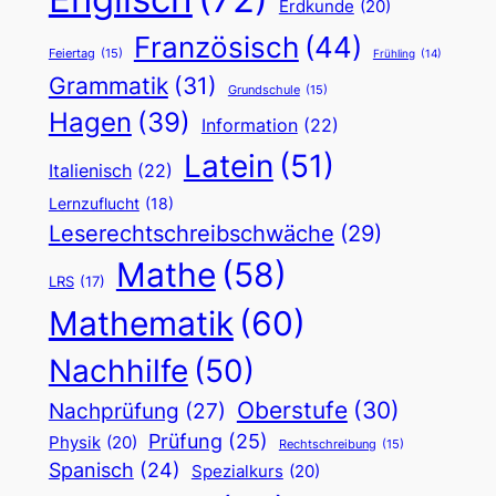
Erdkunde
(20)
Französisch
(44)
Feiertag
(15)
Frühling
(14)
Grammatik
(31)
Grundschule
(15)
Hagen
(39)
Information
(22)
Latein
(51)
Italienisch
(22)
Lernzuflucht
(18)
Leserechtschreibschwäche
(29)
Mathe
(58)
LRS
(17)
Mathematik
(60)
Nachhilfe
(50)
Oberstufe
(30)
Nachprüfung
(27)
Prüfung
(25)
Physik
(20)
Rechtschreibung
(15)
Spanisch
(24)
Spezialkurs
(20)