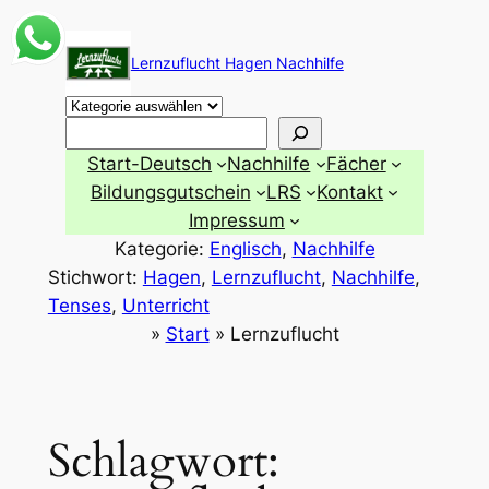
Zum
Inhalt
Lernzuflucht Hagen Nachhilfe
springen
Suchen
Start-Deutsch
Nachhilfe
Fächer
Bildungsgutschein
LRS
Kontakt
Impressum
Kategorie:
Englisch
, 
Nachhilfe
Stichwort:
Hagen
, 
Lernzuflucht
, 
Nachhilfe
, 
Tenses
, 
Unterricht
»
Start
»
Lernzuflucht
Schlagwort: