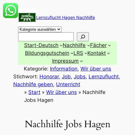
Zum
Inhalt
Lernzuflucht Hagen Nachhilfe
springen
Suchen
Start-Deutsch
Nachhilfe
Fächer
Bildungsgutschein
LRS
Kontakt
Impressum
Kategorie:
Information
, 
Wir über uns
Stichwort:
Honorar
, 
Job
, 
Jobs
, 
Lernzuflucht
, 
Nachhilfe geben
, 
Unterricht
»
Start
»
Wir über uns
»
Nachhilfe
Jobs Hagen
Nachhilfe Jobs Hagen