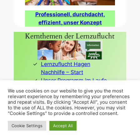
Professionell, durchdacht,
effizient, unser Konzept
Kernthemen der Lernzuflucht
Lernzuflucht Hagen
Nachhilfe – Start
Unser Programm im Laufe
des Jahres
We use cookies on our website to give you the most
Wer lernt bei uns?
relevant experience by remembering your preferences
and repeat visits. By clicking “Accept All”, you consent
Pädagogisches Konzept
to the use of ALL the cookies. However, you may visit
Abiturvorbereitung Hagen
"Cookie Settings" to provide a controlled consent.
LRS Lese-Rechtschreib-
Cookie Settings
Accept All
Schwäche
Nachhilfe kostenlos mit