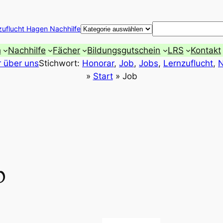
Suchen
zuflucht Hagen Nachhilfe
h
Nachhilfe
Fächer
Bildungsgutschein
LRS
Kontakt
r über uns
Stichwort:
Honorar
, 
Job
, 
Jobs
, 
Lernzuflucht
, 
N
»
Start
»
Job
b