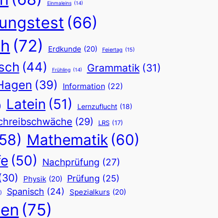
Einmaleins
(14)
fungstest
(66)
ch
(72)
Erdkunde
(20)
Feiertag
(15)
sch
(44)
Grammatik
(31)
Frühling
(14)
Hagen
(39)
Information
(22)
Latein
(51)
)
Lernzuflucht
(18)
chreibschwäche
(29)
LRS
(17)
(58)
Mathematik
(60)
fe
(50)
Nachprüfung
(27)
(30)
Prüfung
(25)
Physik
(20)
Spanisch
(24)
Spezialkurs
(20)
)
hen
(75)