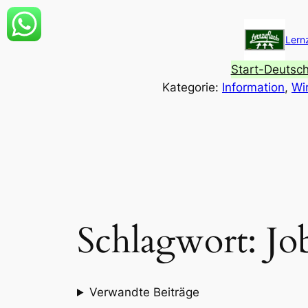
Zum
Inhalt
Lern
springen
Start-Deutsc
Kategorie:
Information
, 
Wi
Schlagwort:
Jo
Verwandte Beiträge