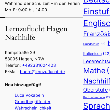
Während der Schulzeit – in den Ferien
Einstu
Mo-Fr 9:00 bis 14:00
Englis
Lernzuflucht Hagen
Französi
Nachhilfe
Grundschule
(15)
Kampstraße 29
Italienisch
(22
58095
Hagen
,
NRW
Leserechts
Telefon:
+492331624403
Mathe
E-Mail:
buero@lernzuflucht.de
Nachhil
Neu hinzugefügt!
Oberstufe
Luca Vokabeln
Rechtschreibung
(15
Grundbegriffe der
Sprac
Wahrscheinlichkeit