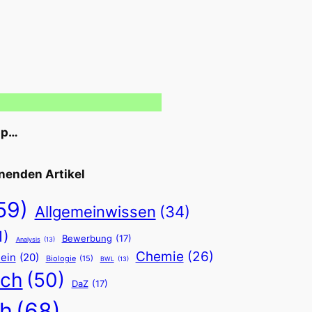
pp…
nenden Artikel
59)
Allgemeinwissen
(34)
1)
Bewerbung
(17)
Analysis
(13)
Chemie
(26)
ein
(20)
Biologie
(15)
BWL
(13)
sch
(50)
DaZ
(17)
h
(68)