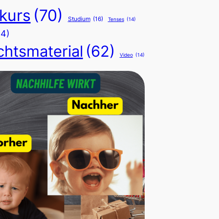
kurs
(70)
Studium
(16)
Tenses
(14)
24)
chtsmaterial
(62)
Video
(14)