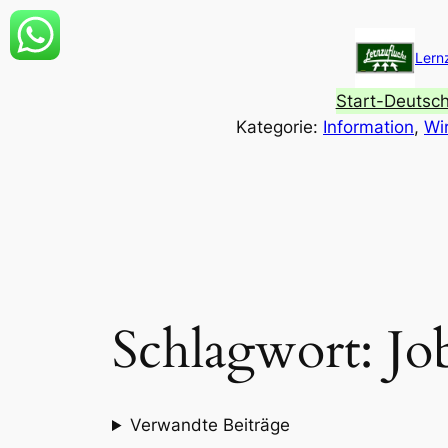
Zum
Inhalt
Lern
springen
Start-Deutsc
Kategorie:
Information
, 
Wi
Schlagwort:
Jo
Verwandte Beiträge