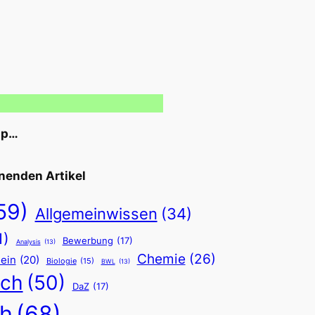
pp…
nenden Artikel
59)
Allgemeinwissen
(34)
1)
Bewerbung
(17)
Analysis
(13)
Chemie
(26)
ein
(20)
Biologie
(15)
BWL
(13)
sch
(50)
DaZ
(17)
h
(68)