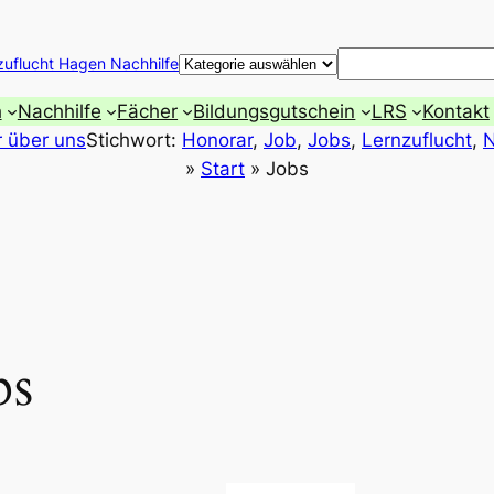
Suchen
zuflucht Hagen Nachhilfe
h
Nachhilfe
Fächer
Bildungsgutschein
LRS
Kontakt
r über uns
Stichwort:
Honorar
, 
Job
, 
Jobs
, 
Lernzuflucht
, 
N
»
Start
»
Jobs
bs