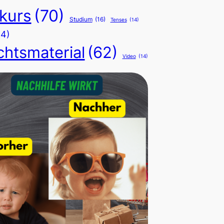
kurs
(70)
Studium
(16)
Tenses
(14)
24)
chtsmaterial
(62)
Video
(14)