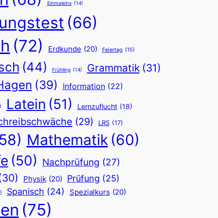
Einmaleins
(14)
fungstest
(66)
ch
(72)
Erdkunde
(20)
Feiertag
(15)
sch
(44)
Grammatik
(31)
Frühling
(14)
Hagen
(39)
Information
(22)
Latein
(51)
)
Lernzuflucht
(18)
chreibschwäche
(29)
LRS
(17)
(58)
Mathematik
(60)
fe
(50)
Nachprüfung
(27)
(30)
Prüfung
(25)
Physik
(20)
Spanisch
(24)
Spezialkurs
(20)
)
hen
(75)