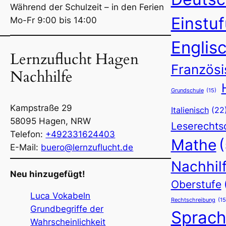
Während der Schulzeit – in den Ferien
Einstu
Mo-Fr 9:00 bis 14:00
Englis
Lernzuflucht Hagen
Französi
Nachhilfe
Grundschule
(15)
Kampstraße 29
Italienisch
(22
58095
Hagen
,
NRW
Leserechts
Telefon:
+492331624403
Mathe
E-Mail:
buero@lernzuflucht.de
Nachhil
Neu hinzugefügt!
Oberstufe
Luca Vokabeln
Rechtschreibung
(15
Grundbegriffe der
Sprac
Wahrscheinlichkeit