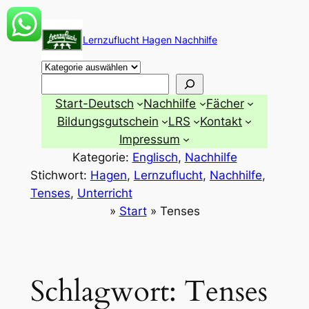
Zum
Inhalt
Lernzuflucht Hagen Nachhilfe
springen
Suchen
Start-Deutsch
Nachhilfe
Fächer
Bildungsgutschein
LRS
Kontakt
Impressum
Kategorie:
Englisch
, 
Nachhilfe
Stichwort:
Hagen
, 
Lernzuflucht
, 
Nachhilfe
, 
Tenses
, 
Unterricht
»
Start
»
Tenses
Schlagwort:
Tenses