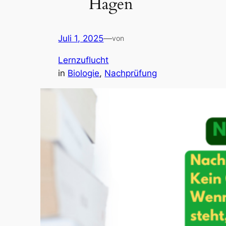
Hagen
Juli 1, 2025
—
von
Lernzuflucht
in
Biologie
, 
Nachprüfung