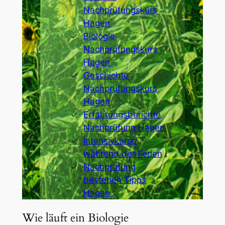
Nachprüfungskurs
Hagen
Biologie
Nachprüfungskurs
Hagen
Geschichte
Nachprüfungskurs
Hagen
Erfahrungsberichte
Nachprüfung Hagen
Intensivkurse
während der Ferien
Nachprüfung
bestehen Tipps
Hagen
Wie läuft ein Biologie