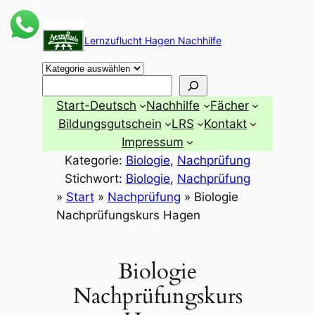
Zum
Inhalt
Lernzuflucht Hagen Nachhilfe
springen
Suchen
Start-Deutsch
Nachhilfe
Fächer
Bildungsgutschein
LRS
Kontakt
Impressum
Kategorie:
Biologie
, 
Nachprüfung
Stichwort:
Biologie
, 
Nachprüfung
»
Start
»
Nachprüfung
»
Biologie
Nachprüfungskurs Hagen
Biologie
Nachprüfungskurs