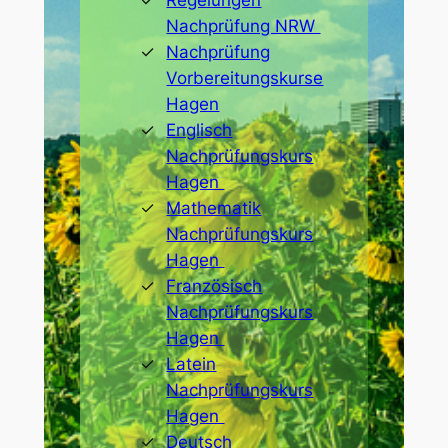
Regelungen
Nachprüfung NRW
Nachprüfung
Vorbereitungskurse
Hagen
Englisch
Nachprüfungskurs
Hagen
Mathematik
Nachprüfungskurs
Hagen
Französisch
Nachprüfungskurs
Hagen
Latein
Nachprüfungskurs
Hagen
Deutsch