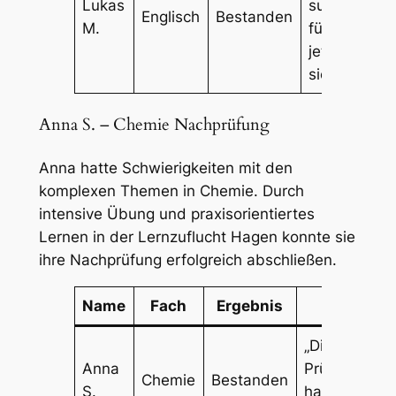
Lukas
super, ich
Englisch
Bestanden
M.
fühle mich
jetzt viel
sicherer.“
Anna S. – Chemie Nachprüfung
Anna hatte Schwierigkeiten mit den
komplexen Themen in Chemie. Durch
intensive Übung und praxisorientiertes
Lernen in der Lernzuflucht Hagen konnte sie
ihre Nachprüfung erfolgreich abschließen.
Name
Fach
Ergebnis
Kommen
„Die
Anna
Prüfungssim
Chemie
Bestanden
S.
haben mir se