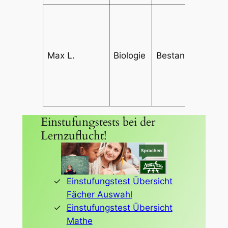
„Die
Bet
und 
Max L.
Biologie
Bestanden
reg
Tes
der 
zum 
Einstufungstests bei der
Lernzuflucht!
Einstufungstest Übersicht
Fächer Auswahl
Einstufungstest Übersicht
Mathe