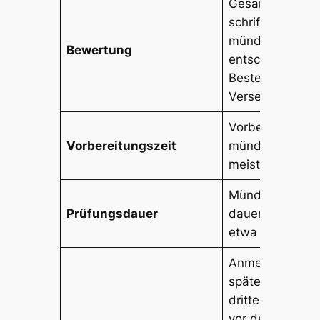
Gesamtnote au
schriftlicher un
mündlicher Prü
Bewertung
entscheidet üb
Bestehen und
Versetzung.
Vorbereitungsze
Vorbereitungszeit
mündliche Prüf
meist 10 Minute
Mündliche Prüf
Prüfungsdauer
dauert in der R
etwa 15 Minute
Anmeldung mu
spätestens am
dritten Unterric
vor der Prüfung