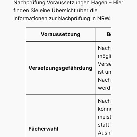
Nachprüfung Voraussetzungen Hagen – Hier
finden Sie eine Übersicht über die
Informationen zur Nachprüfung in NRW:
Voraussetzung
Beschreibu
Nachprüfung ist
möglich, wenn 
Versetzung gef
Versetzungsgefährdung
ist und durch d
Nachprüfung err
werden kann.
Nachprüfungen
können in den
meisten Fächer
stattfinden.
Fächerwahl
Ausnahmen un