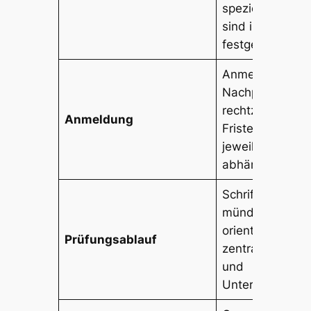
spezielle Regel
sind in der APO
festgelegt.
Anmeldung zur
Nachprüfung m
rechtzeitig erfo
Anmeldung
Fristen sind vo
jeweiligen Schu
abhängig.
Schriftliche und
mündliche Prüf
orientiert an
Prüfungsablauf
zentralen Vorg
und
Unterrichtsinhal