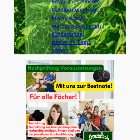
Erfahrungsberichte
Nachprüfung Hagen
Intensivkurse
während der Ferien
Nachprüfung
bestehen Tipps
Hagen