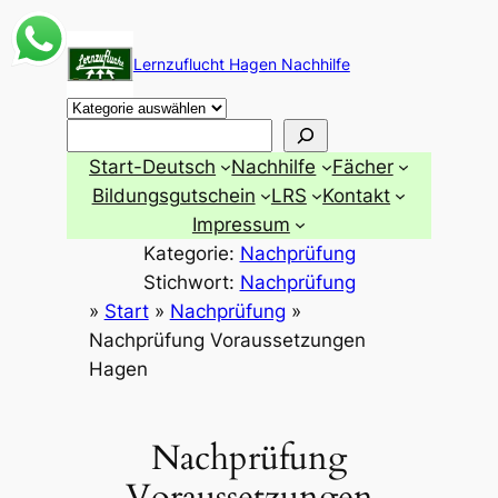
Zum
Inhalt
Lernzuflucht Hagen Nachhilfe
springen
Suchen
Start-Deutsch
Nachhilfe
Fächer
Bildungsgutschein
LRS
Kontakt
Impressum
Kategorie:
Nachprüfung
Stichwort:
Nachprüfung
»
Start
»
Nachprüfung
»
Nachprüfung Voraussetzungen
Hagen
Nachprüfung
Voraussetzungen