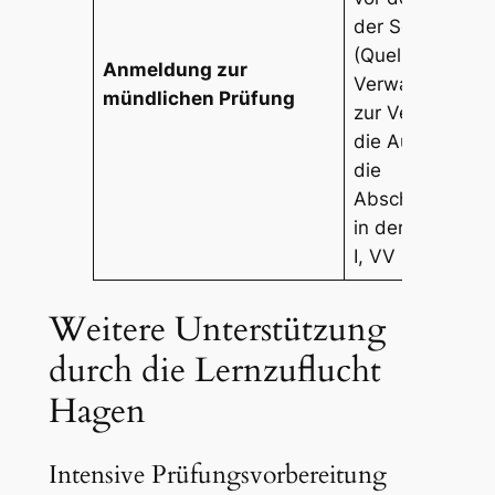
der Schule vorl
(Quelle:
Anmeldung zur
Verwaltungsvors
mündlichen Prüfung
zur Verordnung
die Ausbildung
die
Abschlussprüf
in der Sekundar
I, VV zu § 34)
Weitere Unterstützung
durch die Lernzuflucht
Hagen
Intensive Prüfungsvorbereitung