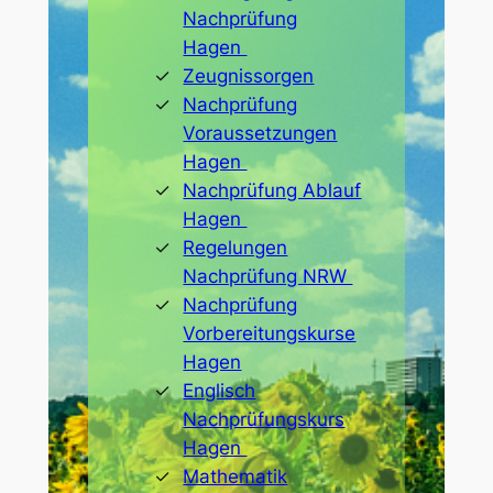
Nachprüfung
Hagen
Zeugnissorgen
Nachprüfung
Voraussetzungen
Hagen
Nachprüfung Ablauf
Hagen
Regelungen
Nachprüfung NRW
Nachprüfung
Vorbereitungskurse
Hagen
Englisch
Nachprüfungskurs
Hagen
Mathematik