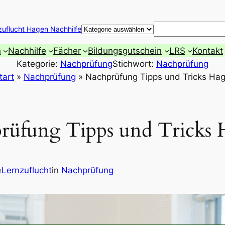
Suchen
zuflucht Hagen Nachhilfe
h
Nachhilfe
Fächer
Bildungsgutschein
LRS
Kontakt
Kategorie:
Nachprüfung
Stichwort:
Nachprüfung
tart
»
Nachprüfung
»
Nachprüfung Tipps und Tricks Ha
rüfung Tipps und Tricks
Lernzuflucht
in
Nachprüfung
n