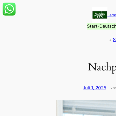
Zum
Inhalt
Lern
springen
Start-Deutsc
»
S
Nachp
Juli 1, 2025
—
vo