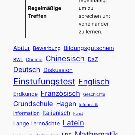
regelmäßig,
Regelmäßige
um zu
Treffen
sprechen und
voneinander
zu lernen.
Abitur
Bildungsgutschein
Bewerbung
Chinesisch
DaZ
BWL
Chemie
Deutsch
Diskussion
Einstufungstest
Englisch
Französisch
Erdkunde
Geschichte
Grundschule
Hagen
Informatik
Italienisch
Information
Kunst
Latein
Lange Lernnächte
Mathematik