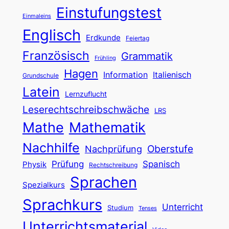
Einstufungstest
Einmaleins
Englisch
Erdkunde
Feiertag
Französisch
Grammatik
Frühling
Hagen
Information
Italienisch
Grundschule
Latein
Lernzuflucht
Leserechtschreibschwäche
LRS
Mathe
Mathematik
Nachhilfe
Oberstufe
Nachprüfung
Prüfung
Spanisch
Physik
Rechtschreibung
Sprachen
Spezialkurs
Sprachkurs
Unterricht
Studium
Tenses
Unterrichtsmaterial