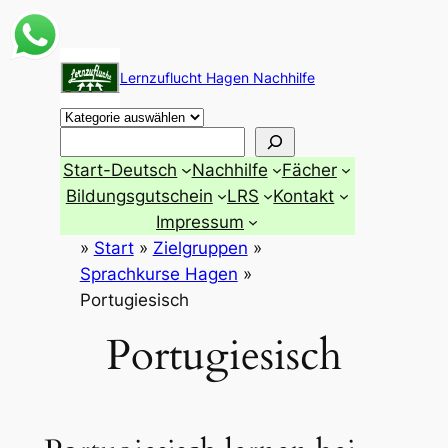
Zum
Inhalt
Lernzuflucht Hagen Nachhilfe
springen
Suchen
Start-Deutsch
Nachhilfe
Fächer
Bildungsgutschein
LRS
Kontakt
Impressum
»
Start
»
Zielgruppen
»
Sprachkurse Hagen
»
Portugiesisch
Portugiesisch