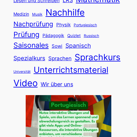
LRS
Lesen und Schreiben
Nachhilfe
Medizin
Musik
Nachprüfung
Physik
Portugiesisch
Prüfung
Pädagogik
Quizlet
Russisch
Saisonales
Spanisch
Sowi
Sprachkurs
Spezialkurs
Sprachen
Unterrichtsmaterial
Universität
Video
Wir über uns