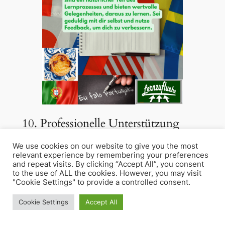
10. Professionelle Unterstützung
nutzen
We use cookies on our website to give you the most
relevant experience by remembering your preferences
Nimm die Unterstützung von erfahrenen
and repeat visits. By clicking “Accept All”, you consent
to the use of ALL the cookies. However, you may visit
Lehrern in Anspruch. Unsere qualifizierten
"Cookie Settings" to provide a controlled consent.
Lehrkräfte bei der Lernzuflucht Hagen
Nachhilfe bieten gezielte Unterstützung und
Cookie Settings
Accept All
individuelle Lernpläne, um dich beim