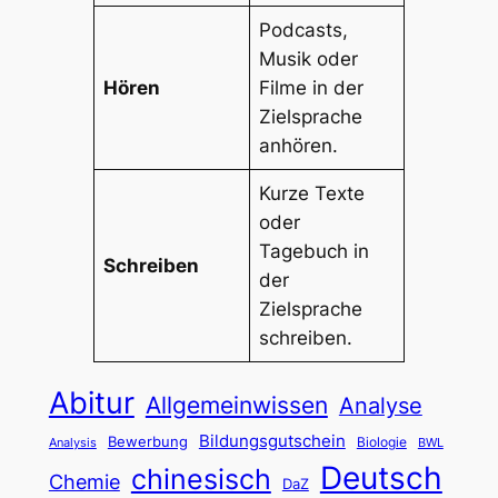
Podcasts,
Musik oder
Hören
Filme in der
Zielsprache
anhören.
Kurze Texte
oder
Tagebuch in
Schreiben
der
Zielsprache
schreiben.
Abitur
Allgemeinwissen
Analyse
Bildungsgutschein
Bewerbung
Biologie
Analysis
BWL
Deutsch
chinesisch
Chemie
DaZ