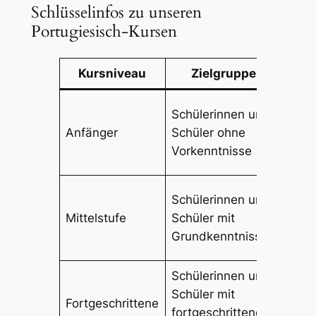
Schlüsselinfos zu unseren
Portugiesisch-Kursen
Kursniveau
Zielgruppe
Ku
Schülerinnen und
12 W
Anfänger
Schüler ohne
Stun
Vorkenntnisse
Schülerinnen und
12 W
Mittelstufe
Schüler mit
Stun
Grundkenntnissen
Schülerinnen und
Schüler mit
12 W
Fortgeschrittene
fortgeschrittenen
Stun