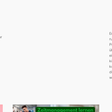
E
or
r
P
ü
e
k
k
d
w