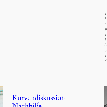
S
S
b
s
S
E
S
S
S
K
Kurvendiskussion
Nachhilfe