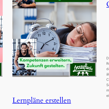
D
R
d
ä
C
S
m
e
Lernpläne erstellen