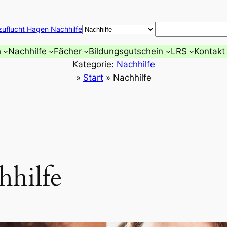
Suchen
zuflucht Hagen Nachhilfe
h
Nachhilfe
Fächer
Bildungsgutschein
LRS
Kontakt
Kategorie:
Nachhilfe
»
Start
»
Nachhilfe
hhilfe