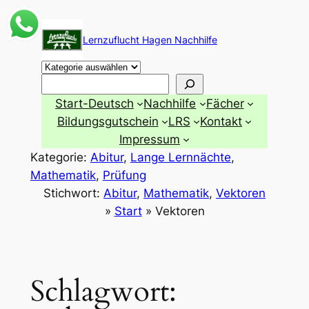
Zum
Inhalt
Lernzuflucht Hagen Nachhilfe
springen
Suchen
Start-Deutsch
Nachhilfe
Fächer
Bildungsgutschein
LRS
Kontakt
Impressum
Kategorie:
Abitur
, 
Lange Lernnächte
, 
Mathematik
, 
Prüfung
Stichwort:
Abitur
, 
Mathematik
, 
Vektoren
»
Start
»
Vektoren
Schlagwort: