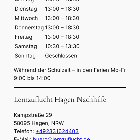
c
Dienstag
13:00 – 18:30
h
Mittwoch
13:00 – 18:30
e
Donnerstag
13:00 – 18:30
n
Freitag
13:00 – 18:30
Samstag
10:30 – 13:30
Sonntag
Geschlossen
Während der Schulzeit – in den Ferien Mo-Fr
9:00 bis 14:00
Lernzuflucht Hagen Nachhilfe
Kampstraße 29
58095
Hagen
,
NRW
Telefon:
+492331624403
E-Mail:
buero@lernzuflucht.de