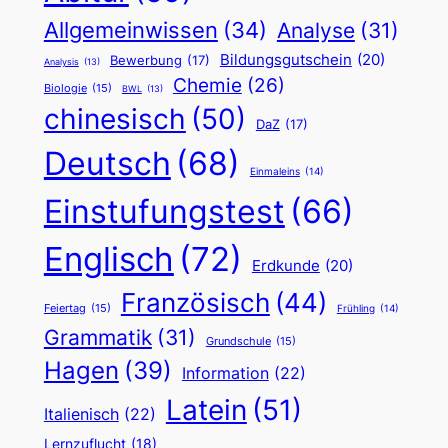
Allgemeinwissen
(34)
Analyse
(31)
Bildungsgutschein
(20)
Bewerbung
(17)
Analysis
(13)
Chemie
(26)
Biologie
(15)
BWL
(13)
chinesisch
(50)
DaZ
(17)
Deutsch
(68)
Einmaleins
(14)
Einstufungstest
(66)
Englisch
(72)
Erdkunde
(20)
Französisch
(44)
Feiertag
(15)
Frühling
(14)
Grammatik
(31)
Grundschule
(15)
Hagen
(39)
Information
(22)
Latein
(51)
Italienisch
(22)
Lernzuflucht
(18)