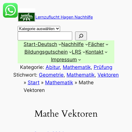
Zum
Inhalt
Lernzuflucht Hagen Nachhilfe
springen
Suchen
Start-Deutsch
Nachhilfe
Fächer
Bildungsgutschein
LRS
Kontakt
Impressum
Kategorie:
Abitur
, 
Mathematik
, 
Prüfung
Stichwort:
Geometrie
, 
Mathematik
, 
Vektoren
»
Start
»
Mathematik
»
Mathe
Vektoren
Mathe Vektoren