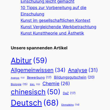
Einschulung leicht gemacht
10 Tipps zur Vorbereitung auf die
Einschulung
Kunst im gesellschaftlichen Kontext
Kunst Vergleichende Werkbetrachtung
Kunst Kunsttheorie und Ästhetik
Unsere spannenden Artikel
Abitur
(59)
Allgemeinwissen
(34)
Analyse
(31)
Bildungsgutschein
(20)
Bewerbung
(17)
Analysis
(13)
Chemie
(26)
Biologie
(15)
BWL
(13)
chinesisch
(50)
DaZ
(17)
Deutsch
(68)
Einmaleins
(14)