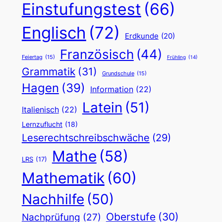
Einstufungstest
(66)
Englisch
(72)
Erdkunde
(20)
Französisch
(44)
Feiertag
(15)
Frühling
(14)
Grammatik
(31)
Grundschule
(15)
Hagen
(39)
Information
(22)
Latein
(51)
Italienisch
(22)
Lernzuflucht
(18)
Leserechtschreibschwäche
(29)
Mathe
(58)
LRS
(17)
Mathematik
(60)
Nachhilfe
(50)
Oberstufe
(30)
Nachprüfung
(27)