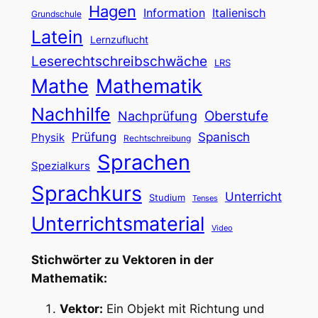
Hagen
Information
Italienisch
Grundschule
Latein
Lernzuflucht
Leserechtschreibschwäche
LRS
Mathe
Mathematik
Nachhilfe
Oberstufe
Nachprüfung
Prüfung
Spanisch
Physik
Rechtschreibung
Sprachen
Spezialkurs
Sprachkurs
Unterricht
Studium
Tenses
Unterrichtsmaterial
Video
Stichwörter zu Vektoren in der
Mathematik:
Vektor:
Ein Objekt mit Richtung und