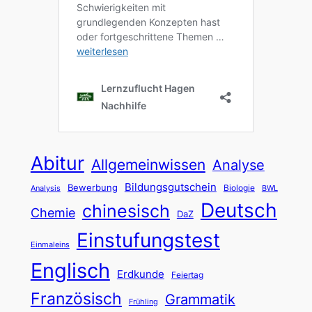
Abitur
Allgemeinwissen
Analyse
Bildungsgutschein
Bewerbung
Biologie
Analysis
BWL
Deutsch
chinesisch
Chemie
DaZ
Einstufungstest
Einmaleins
Englisch
Erdkunde
Feiertag
Französisch
Grammatik
Frühling