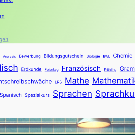
gstest
em
n
agen
Chemie
Bildungsgutschein
Bewerbung
Biologie
Analysis
BWL
lisch
Französisch
Gram
Erdkunde
Feiertag
Frühling
Mathe
Mathemati
htschreibschwäche
LRS
Sprachen
Sprachku
Spanisch
Spezialkurs