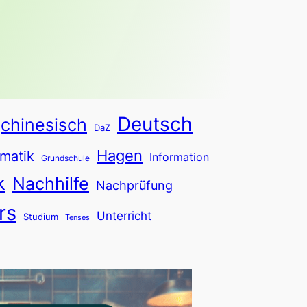
Deutsch
chinesisch
DaZ
Hagen
matik
Information
Grundschule
k
Nachhilfe
Nachprüfung
rs
Unterricht
Studium
Tenses