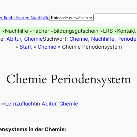
Suchen
zuflucht Hagen Nachhilfe
h
Nachhilfe
Fächer
Bildungsgutschein
LRS
Kontakt
ie:
Abitur
, 
Chemie
Stichwort:
Chemie
, 
Nachhilfe
, 
Period
»
Start
»
Chemie
»
Chemie Periodensystem
Chemie Periodensystem
Lernzuflucht
in
Abitur
, 
Chemie
von
ensystems in der Chemie: