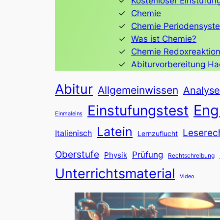
Kostenloser Einstufun
Chemie
Chemie Periodensyst
Was ist Chemie?
Chemie Redoxreaktio
Abiturvorbereitung H
Abitur
Allgemeinwissen
Analyse
Eng
Einstufungstest
Einmaleins
Latein
Leserec
Italienisch
Lernzuflucht
Oberstufe
Prüfung
Physik
Rechtschreibung
Unterrichtsmaterial
Video