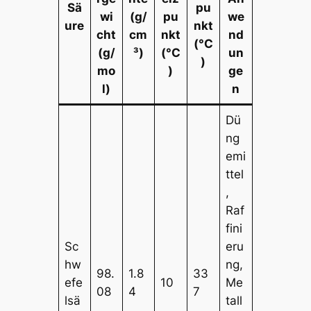
Sä
pu
wi
(g/
pu
we
ure
nkt
cht
cm
nkt
nd
(°C
(g/
³)
(°C
un
)
mo
)
ge
l)
n
Dü
ng
emi
ttel
,
Raf
fini
Sc
eru
hw
ng,
98.
1.8
33
efe
10
Me
08
4
7
lsä
tall