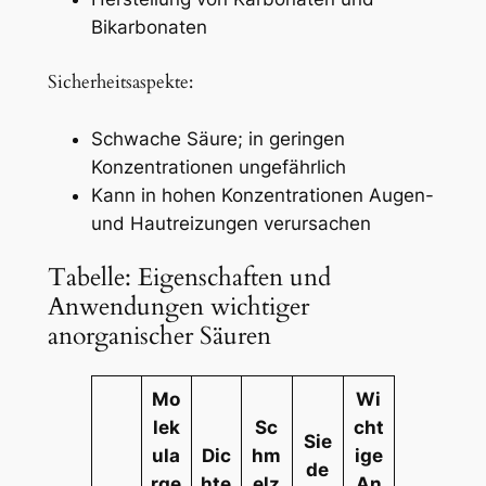
Bikarbonaten
Sicherheitsaspekte:
Schwache Säure; in geringen
Konzentrationen ungefährlich
Kann in hohen Konzentrationen Augen-
und Hautreizungen verursachen
Tabelle: Eigenschaften und
Anwendungen wichtiger
anorganischer Säuren
Mo
Wi
lek
Sc
cht
Sie
ula
Dic
hm
ige
de
rge
hte
elz
An