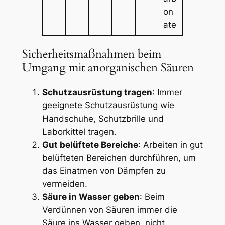
on
ate
Sicherheitsmaßnahmen beim
Umgang mit anorganischen Säuren
Schutzausrüstung tragen
: Immer
geeignete Schutzausrüstung wie
Handschuhe, Schutzbrille und
Laborkittel tragen.
Gut belüftete Bereiche
: Arbeiten in gut
belüfteten Bereichen durchführen, um
das Einatmen von Dämpfen zu
vermeiden.
Säure in Wasser geben
: Beim
Verdünnen von Säuren immer die
Säure ins Wasser geben, nicht