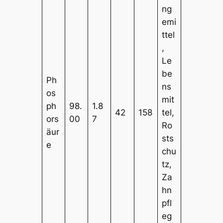
ng
emi
ttel
,
Le
be
Ph
ns
os
mit
ph
98.
1.8
42
158
tel,
ors
00
7
Ro
äur
sts
e
chu
tz,
Za
hn
pfl
eg