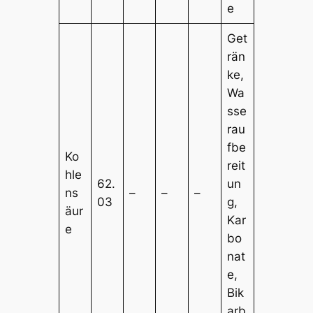
e
Get
rän
ke,
Wa
sse
rau
fbe
Ko
reit
hle
62.
un
ns
–
–
–
03
g,
äur
Kar
e
bo
nat
e,
Bik
arb