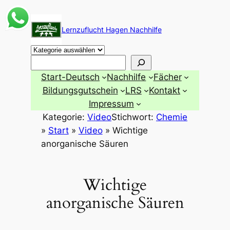
Zum
Inhalt
Lernzuflucht Hagen Nachhilfe
springen
Suchen
Start-Deutsch
Nachhilfe
Fächer
Bildungsgutschein
LRS
Kontakt
Impressum
Kategorie:
Video
Stichwort:
Chemie
»
Start
»
Video
»
Wichtige
anorganische Säuren
Wichtige
anorganische Säuren