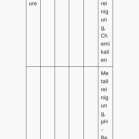
ure
rei
nig
un
g,
Ch
emi
kali
en
Me
tall
rei
nig
un
g,
pH
-
Re