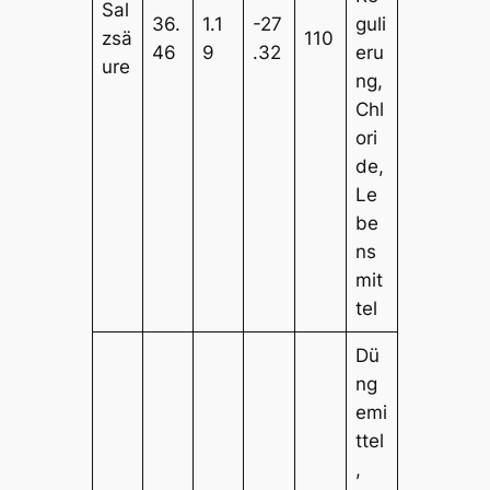
Sal
36.
1.1
-27
guli
zsä
110
46
9
.32
eru
ure
ng,
Chl
ori
de,
Le
be
ns
mit
tel
Dü
ng
emi
ttel
,