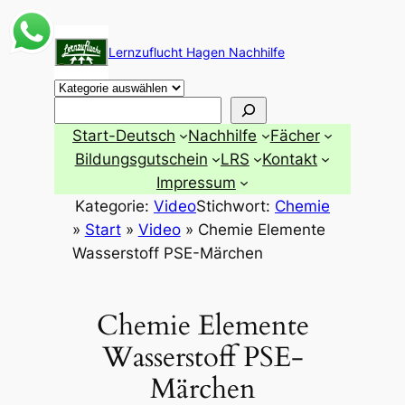
Zum
Inhalt
Lernzuflucht Hagen Nachhilfe
springen
Suchen
Start-Deutsch
Nachhilfe
Fächer
Bildungsgutschein
LRS
Kontakt
Impressum
Kategorie:
Video
Stichwort:
Chemie
»
Start
»
Video
»
Chemie Elemente
Wasserstoff PSE-Märchen
Chemie Elemente
Wasserstoff PSE-
Märchen