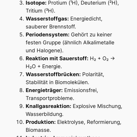
Isotope:
Protium (¹H), Deuterium (²H),
Tritium (³H).
Wasserstoffgas:
Energiedicht,
sauberer Brennstoff.
Periodensystem:
Gehört zu keiner
festen Gruppe (ähnlich Alkalimetalle
und Halogene).
Reaktion mit Sauerstoff:
H₂ + O₂ →
H₂O + Energie.
Wasserstoffbrücken:
Polarität,
Stabilität in Biomolekülen.
Energieträger:
Emissionsfrei,
Transportprobleme.
Knallgasreaktion:
Explosive Mischung,
Wasserbildung.
Produktion:
Elektrolyse, Reformierung,
Biomasse.