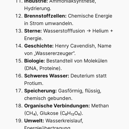
Industrie:
Ammoniaksynthese,
Hydrierung.
Brennstoffzellen:
Chemische Energie
in Strom umwandeln.
Sterne:
Wasserstofffusion → Helium +
Energie.
Geschichte:
Henry Cavendish, Name
von „Wassererzeuger“.
Biologie:
Bestandteil von Molekülen
(DNA, Proteine).
Schweres Wasser:
Deuterium statt
Protium.
Speicherung:
Gasförmig, flüssig,
chemisch gebunden.
Organische Verbindungen:
Methan
(CH₄), Glukose (C₆H₁₂O₆).
Umwelt:
Wasserkreislauf,
Energieübertragung.