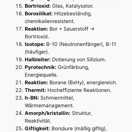
Bortrioxid:
Glas, Katalysator.
Borosilikat:
Hitzebeständig,
chemikalienresistent.
Reaktion:
Bor + Sauerstoff →
Bortrioxid.
Isotope:
B-10 (Neutronenfänger), B-11
(häufiger).
Halbleiter:
Dotierung von Silizium.
Pyrotechnik:
Grünfärbung,
Energiequelle.
Reaktion:
Borane (BxHy), energiereich.
Thermit:
Hocheffiziente Reaktionen.
h-BN:
Schmiermittel,
Wärmemanagement.
Amorph/kristallin:
Struktur,
Reaktivität.
Giftigkeit:
Borsäure (mäßig giftig),