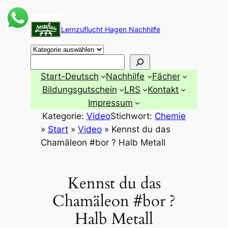
Zum
Inhalt
Lernzuflucht Hagen Nachhilfe
springen
Suchen
Start-Deutsch
Nachhilfe
Fächer
Bildungsgutschein
LRS
Kontakt
Impressum
Kategorie:
Video
Stichwort:
Chemie
»
Start
»
Video
»
Kennst du das
Chamäleon #bor ? Halb Metall
Kennst du das
Chamäleon #bor ?
Halb Metall