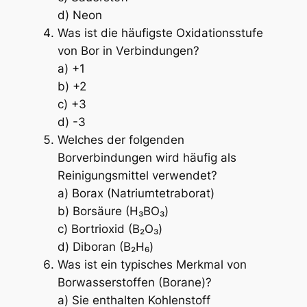
d) Neon
Was ist die häufigste Oxidationsstufe
von Bor in Verbindungen?
a) +1
b) +2
c) +3
d) -3
Welches der folgenden
Borverbindungen wird häufig als
Reinigungsmittel verwendet?
a) Borax (Natriumtetraborat)
b) Borsäure (H₃BO₃)
c) Bortrioxid (B₂O₃)
d) Diboran (B₂H₆)
Was ist ein typisches Merkmal von
Borwasserstoffen (Borane)?
a) Sie enthalten Kohlenstoff