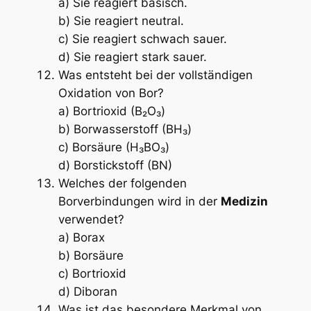
a) Sie reagiert basisch.
b) Sie reagiert neutral.
c) Sie reagiert schwach sauer.
d) Sie reagiert stark sauer.
Was entsteht bei der vollständigen
Oxidation von Bor?
a) Bortrioxid (B₂O₃)
b) Borwasserstoff (BH₃)
c) Borsäure (H₃BO₃)
d) Borstickstoff (BN)
Welches der folgenden
Borverbindungen wird in der
Medizin
verwendet?
a) Borax
b) Borsäure
c) Bortrioxid
d) Diboran
Was ist das besondere Merkmal von