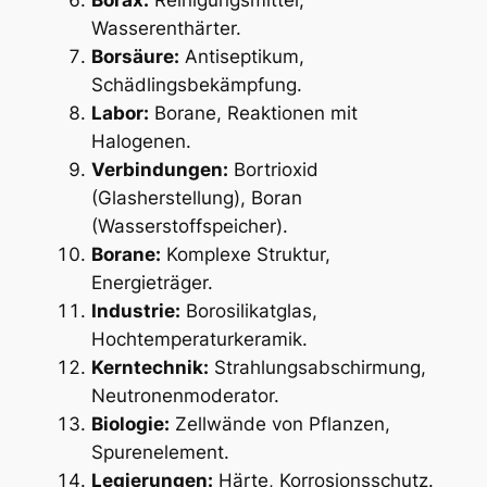
Borax:
Reinigungsmittel,
Wasserenthärter.
Borsäure:
Antiseptikum,
Schädlingsbekämpfung.
Labor:
Borane, Reaktionen mit
Halogenen.
Verbindungen:
Bortrioxid
(Glasherstellung), Boran
(Wasserstoffspeicher).
Borane:
Komplexe Struktur,
Energieträger.
Industrie:
Borosilikatglas,
Hochtemperaturkeramik.
Kerntechnik:
Strahlungsabschirmung,
Neutronenmoderator.
Biologie:
Zellwände von Pflanzen,
Spurenelement.
Legierungen:
Härte, Korrosionsschutz.