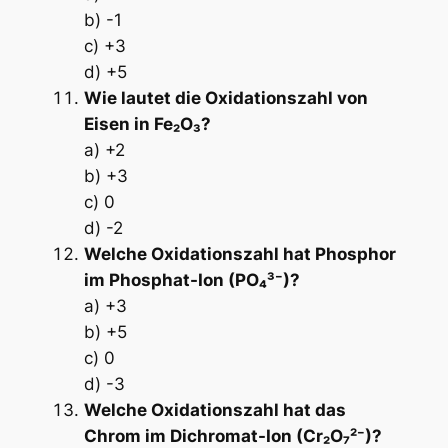
b) -1
c) +3
d) +5
Wie lautet die Oxidationszahl von
Eisen in Fe₂O₃?
a) +2
b) +3
c) 0
d) -2
Welche Oxidationszahl hat Phosphor
im Phosphat-Ion (PO₄³⁻)?
a) +3
b) +5
c) 0
d) -3
Welche Oxidationszahl hat das
Chrom im Dichromat-Ion (Cr₂O₇²⁻)?