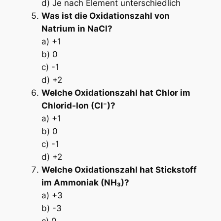
d) Je nach Element unterschiedlich
Was ist die Oxidationszahl von
Natrium in NaCl?
a) +1
b) 0
c) -1
d) +2
Welche Oxidationszahl hat Chlor im
Chlorid-Ion (Cl⁻)?
a) +1
b) 0
c) -1
d) +2
Welche Oxidationszahl hat Stickstoff
im Ammoniak (NH₃)?
a) +3
b) -3
c) 0