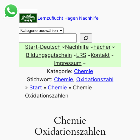
Zum
Inhalt
Lernzuflucht Hagen Nachhilfe
springen
Suchen
Start-Deutsch
Nachhilfe
Fächer
Bildungsgutschein
LRS
Kontakt
Impressum
Kategorie:
Chemie
Stichwort:
Chemie
, 
Oxidationszahl
»
Start
»
Chemie
»
Chemie
Oxidationszahlen
Chemie
Oxidationszahlen