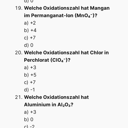
d) 0
Welche Oxidationszahl hat Mangan
im Permanganat-Ion (MnO₄⁻)?
a) +2
b) +4
c) +7
d) 0
Welche Oxidationszahl hat Chlor in
Perchlorat (ClO₄⁻)?
a) +3
b) +5
c) +7
d) -1
Welche Oxidationszahl hat
Aluminium in Al₂O₃?
a) +3
b) 0
c) -2