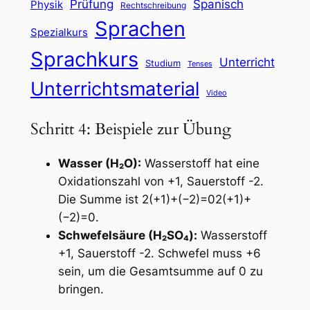
Prüfung
Spanisch
Physik
Rechtschreibung
Sprachen
Spezialkurs
Sprachkurs
Unterricht
Studium
Tenses
Unterrichtsmaterial
Video
Schritt 4: Beispiele zur Übung
Wasser (H₂O):
Wasserstoff hat eine
Oxidationszahl von +1, Sauerstoff -2.
Die Summe ist 2(+1)+(−2)=02(+1)+
(−2)=0.
Schwefelsäure (H₂SO₄):
Wasserstoff
+1, Sauerstoff -2. Schwefel muss +6
sein, um die Gesamtsumme auf 0 zu
bringen.