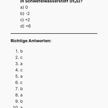
in Schwefelwasserstoff (H₂S)?
a) 0
b) -2
c) +2
d) +6
Richtige Antworten:
b
c
a
c
a
c
b
a
b
a