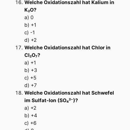
Welche Oxidationszahl hat Kalium in
K₂O?
a) 0
b) +1
c) -1
d) +2
Welche Oxidationszahl hat Chlor in
Cl₂O₇?
a) +1
b) +3
c) +5
d) +7
Welche Oxidationszahl hat Schwefel
im Sulfat-Ion (SO₄²⁻)?
a) +2
b) +4
c) +6