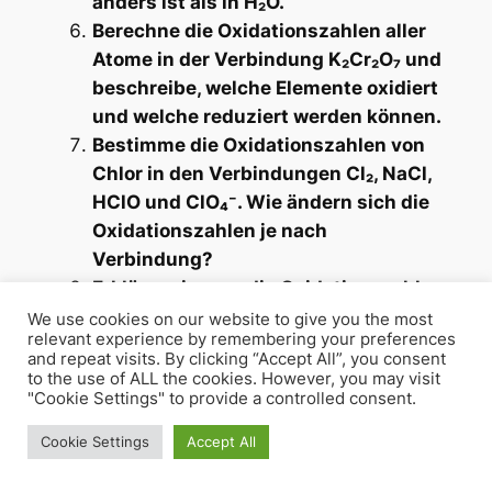
anders ist als in H₂O.
Berechne die Oxidationszahlen aller
Atome in der Verbindung K₂Cr₂O₇ und
beschreibe, welche Elemente oxidiert
und welche reduziert werden können.
Bestimme die Oxidationszahlen von
Chlor in den Verbindungen Cl₂, NaCl,
HClO und ClO₄⁻. Wie ändern sich die
Oxidationszahlen je nach
Verbindung?
Erkläre, wie man die Oxidationszahlen
verwendet, um zu bestimmen, ob eine
We use cookies on our website to give you the most
relevant experience by remembering your preferences
Reaktion eine Redoxreaktion ist. Gib
and repeat visits. By clicking “Accept All”, you consent
ein Beispiel für eine Redoxreaktion.
to the use of ALL the cookies. However, you may visit
"Cookie Settings" to provide a controlled consent.
Wende die Methode der
Oxidationszahlen auf die Reaktion
Cookie Settings
Accept All
zwischen Zink und Kupfersulfat (Zn +
CuSO₄ → ZnSO₄ + Cu) an. Welches