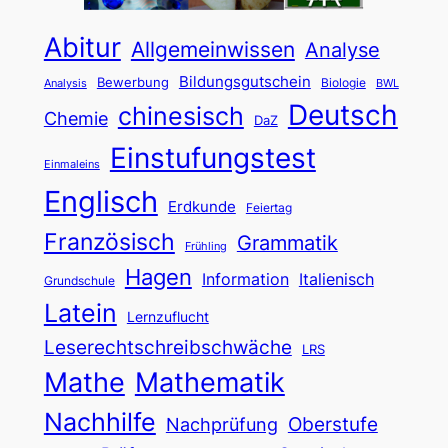
Abitur
Allgemeinwissen
Analyse
Bildungsgutschein
Bewerbung
Biologie
Analysis
BWL
Deutsch
chinesisch
Chemie
DaZ
Einstufungstest
Einmaleins
Englisch
Erdkunde
Feiertag
Französisch
Grammatik
Frühling
Hagen
Information
Italienisch
Grundschule
Latein
Lernzuflucht
Leserechtschreibschwäche
LRS
Mathe
Mathematik
Nachhilfe
Oberstufe
Nachprüfung