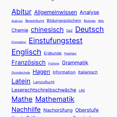
Abitur
Allgemeinwissen
Analyse
Bildungsgutschein
Bewerbung
Biologie
Analysis
BWL
Deutsch
chinesisch
Chemie
DaZ
Einstufungstest
Einmaleins
Englisch
Erdkunde
Feiertag
Französisch
Grammatik
Frühling
Hagen
Information
Italienisch
Grundschule
Latein
Lernzuflucht
Leserechtschreibschwäche
LRS
Mathe
Mathematik
Nachhilfe
Oberstufe
Nachprüfung