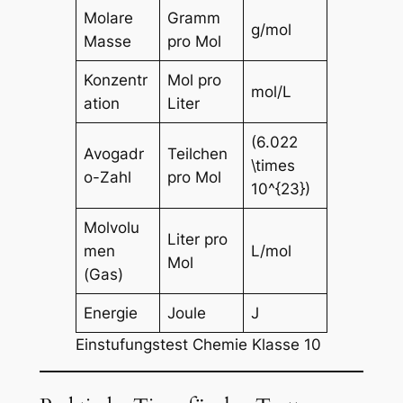
Molare
Gramm
g/mol
Masse
pro Mol
Konzentr
Mol pro
mol/L
ation
Liter
(6.022
Avogadr
Teilchen
\times
o-Zahl
pro Mol
10^{23})
Molvolu
Liter pro
men
L/mol
Mol
(Gas)
Energie
Joule
J
Einstufungstest Chemie Klasse 10