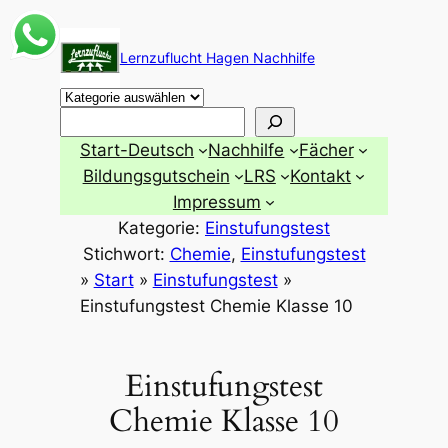
Zum
Inhalt
Lernzuflucht Hagen Nachhilfe
springen
Suchen
Start-Deutsch
Nachhilfe
Fächer
Bildungsgutschein
LRS
Kontakt
Impressum
Kategorie:
Einstufungstest
Stichwort:
Chemie
, 
Einstufungstest
»
Start
»
Einstufungstest
»
Einstufungstest Chemie Klasse 10
Einstufungstest
Chemie Klasse 10