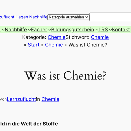
Suchen
zuflucht Hagen Nachhilfe
h
Nachhilfe
Fächer
Bildungsgutschein
LRS
Kontakt
Kategorie:
Chemie
Stichwort:
Chemie
»
Start
»
Chemie
»
Was ist Chemie?
Was ist Chemie?
Lernzuflucht
in
Chemie
von
d in die Welt der Stoffe