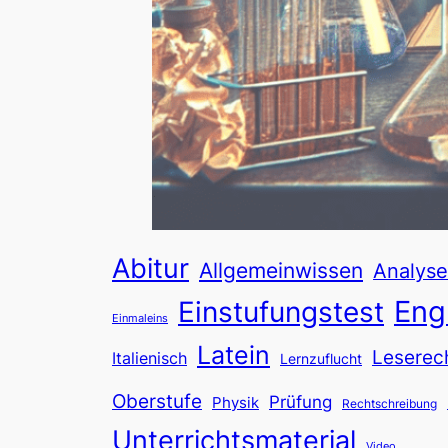
Abitur
Allgemeinwissen
Analyse
Eng
Einstufungstest
Einmaleins
Latein
Leserec
Italienisch
Lernzuflucht
Oberstufe
Prüfung
Physik
Rechtschreibung
Unterrichtsmaterial
Video