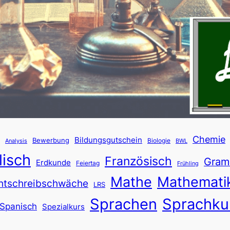
Chemie
Bildungsgutschein
Bewerbung
Biologie
Analysis
BWL
lisch
Französisch
Gram
Erdkunde
Feiertag
Frühling
Mathe
Mathemati
htschreibschwäche
LRS
Sprachen
Sprachku
Spanisch
Spezialkurs