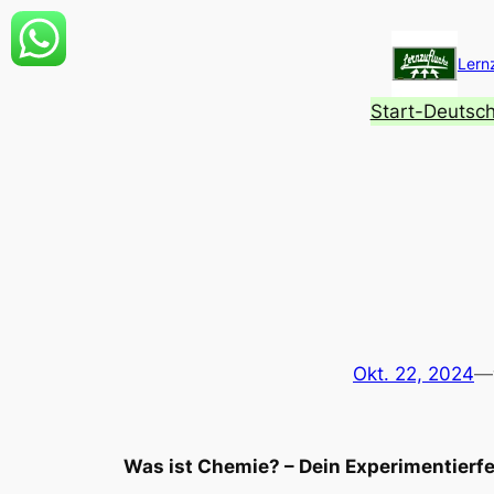
Zum
Inhalt
Lern
springen
Start-Deutsc
Okt. 22, 2024
—
Was ist Chemie? – Dein Experimentierfel