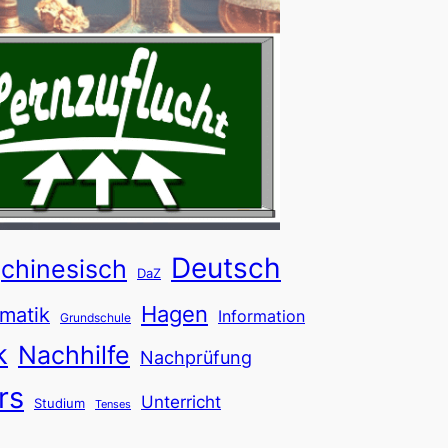
Deutsch
chinesisch
DaZ
Hagen
matik
Information
Grundschule
k
Nachhilfe
Nachprüfung
rs
Unterricht
Studium
Tenses