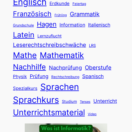
Englisch
Erdkunde
Feiertag
Französisch
Grammatik
Frühling
Hagen
Information
Italienisch
Grundschule
Latein
Lernzuflucht
Leserechtschreibschwäche
LRS
Mathe
Mathematik
Nachhilfe
Oberstufe
Nachprüfung
Prüfung
Spanisch
Physik
Rechtschreibung
Sprachen
Spezialkurs
Sprachkurs
Unterricht
Studium
Tenses
Unterrichtsmaterial
Video