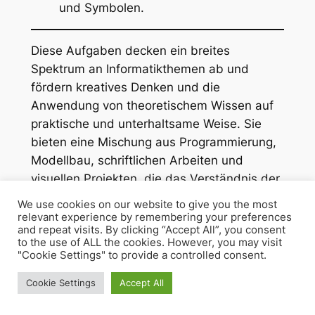
und Symbolen.
Diese Aufgaben decken ein breites
Spektrum an Informatikthemen ab und
fördern kreatives Denken und die
Anwendung von theoretischem Wissen auf
praktische und unterhaltsame Weise. Sie
bieten eine Mischung aus Programmierung,
Modellbau, schriftlichen Arbeiten und
visuellen Projekten, die das Verständnis der
Schüler*innen für Informatik vertiefen.
We use cookies on our website to give you the most
relevant experience by remembering your preferences
Nachhilfe bei der
and repeat visits. By clicking “Accept All”, you consent
to the use of ALL the cookies. However, you may visit
Lernzuflucht ist
für alle
da!
"Cookie Settings" to provide a controlled consent.
Cookie Settings
Accept All
Wir von der Lernzuflucht Hagen
bieten
Nachhilfe
,
Sprachkurse