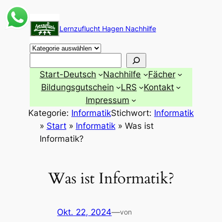
Zum
Inhalt
Lernzuflucht Hagen Nachhilfe
springen
Suchen
Start-Deutsch
Nachhilfe
Fächer
Bildungsgutschein
LRS
Kontakt
Impressum
Kategorie:
Informatik
Stichwort:
Informatik
»
Start
»
Informatik
»
Was ist
Informatik?
Was ist Informatik?
Okt. 22, 2024
—
von