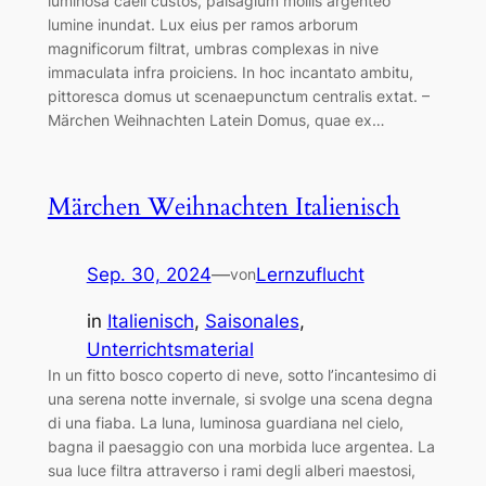
luminosa caeli custos, paisagium mollis argenteo
lumine inundat. Lux eius per ramos arborum
magnificorum filtrat, umbras complexas in nive
immaculata infra proiciens. In hoc incantato ambitu,
pittoresca domus ut scenaepunctum centralis extat. –
Märchen Weihnachten Latein Domus, quae ex…
Märchen Weihnachten Italienisch
Sep. 30, 2024
—
Lernzuflucht
von
in
Italienisch
, 
Saisonales
, 
Unterrichtsmaterial
In un fitto bosco coperto di neve, sotto l’incantesimo di
una serena notte invernale, si svolge una scena degna
di una fiaba. La luna, luminosa guardiana nel cielo,
bagna il paesaggio con una morbida luce argentea. La
sua luce filtra attraverso i rami degli alberi maestosi,