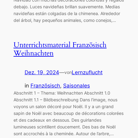
debajo. Luces navideñas brillan suavemente. Medias
navideñas están colgadas de la chimenea. Alrededor
del árbol, hay pequeños animales, como conejos,…
Unterrichtsmaterial Französisch
Weihnachten
Dez. 19, 2024
—
Lernzuflucht
von
in
Französisch
, 
Saisonales
Abschnitt 1 – Thema: Weihnachten Abschnitt 1.0
Abschnitt 1.1 – Bildbeschreibung Dans l’image, nous
voyons un salon décoré pour Noël. Il y a un grand
sapin de Noël avec beaucoup de décorations colorées
et des cadeaux en dessous. Des guirlandes
lumineuses scintillent doucement. Des bas de Noël
sont accrochés à la cheminée. Autour de l’arbre,…