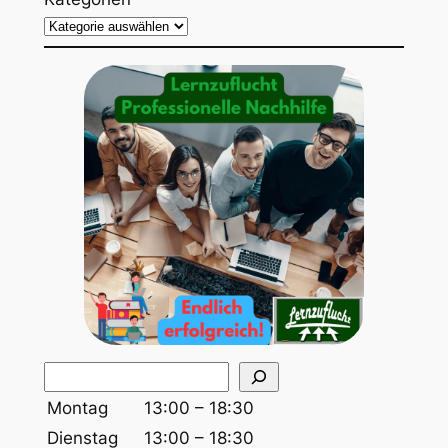
S
u
Montag
13:00 – 18:30
c
Dienstag
13:00 – 18:30