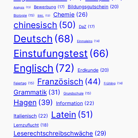
Bildungsgutschein
(20)
Bewerbung
(17)
Analysis
(13)
Chemie
(26)
Biologie
(15)
BWL
(13)
chinesisch
(50)
DaZ
(17)
Deutsch
(68)
Einmaleins
(14)
Einstufungstest
(66)
Englisch
(72)
Erdkunde
(20)
Französisch
(44)
Feiertag
(15)
Frühling
(14)
Grammatik
(31)
Grundschule
(15)
Hagen
(39)
Information
(22)
Latein
(51)
Italienisch
(22)
Lernzuflucht
(18)
Leserechtschreibschwäche
(29)