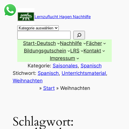
Zum
Inhalt
Lernzuflucht Hagen Nachhilfe
springen
Suchen
Start-Deutsch
Nachhilfe
Fächer
Bildungsgutschein
LRS
Kontakt
Impressum
Kategorie:
Saisonales
, 
Spanisch
Stichwort:
Spanisch
, 
Unterrichtsmaterial
, 
Weihnachten
»
Start
»
Weihnachten
Schlagwort: