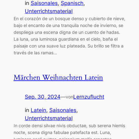
in
Saisonales
, 
Spanisch
, 
Unterrichtsmaterial
En el corazón de un bosque denso y cubierto de nieve,
bajo el encanto de una tranquila noche de invierno, se
despliega una escena digna de un cuento de hadas.
La luna, una luminosa guardiana en el cielo, baña el
paisaje con una suave luz plateada. Su brillo se filtra a
través de las ramas…
Märchen Weihnachten Latein
Sep. 30, 2024
—
Lernzuflucht
von
in
Latein
, 
Saisonales
, 
Unterrichtsmaterial
In corde densi silvae nivis obductae, sub serena hiemis
nocte, scena digna fabulae patefacta est. Luna,