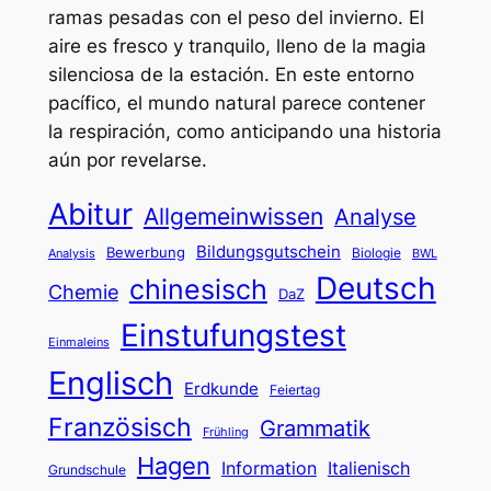
ramas pesadas con el peso del invierno. El
aire es fresco y tranquilo, lleno de la magia
silenciosa de la estación. En este entorno
pacífico, el mundo natural parece contener
la respiración, como anticipando una historia
aún por revelarse.
Abitur
Allgemeinwissen
Analyse
Bildungsgutschein
Bewerbung
Biologie
Analysis
BWL
Deutsch
chinesisch
Chemie
DaZ
Einstufungstest
Einmaleins
Englisch
Erdkunde
Feiertag
Französisch
Grammatik
Frühling
Hagen
Information
Italienisch
Grundschule