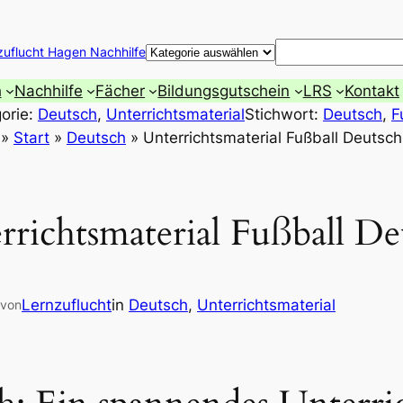
Suchen
zuflucht Hagen Nachhilfe
h
Nachhilfe
Fächer
Bildungsgutschein
LRS
Kontakt
orie:
Deutsch
, 
Unterrichtsmaterial
Stichwort:
Deutsch
, 
F
»
Start
»
Deutsch
»
Unterrichtsmaterial Fußball Deutsch
rrichtsmaterial Fußball De
Lernzuflucht
in
Deutsch
, 
Unterrichtsmaterial
von