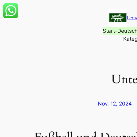
Zum
Inhalt
Lern
springen
Start-Deutsc
Kateg
Unte
Nov. 12, 2024
—