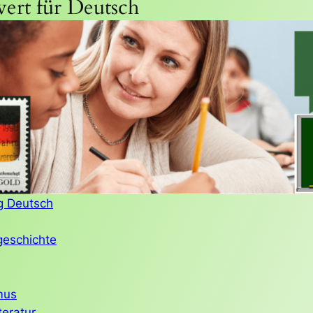
ert für Deutsch
g Deutsch
geschichte
mus
eratur