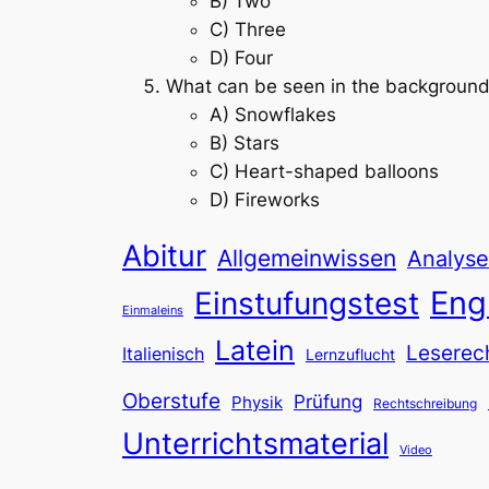
B) Two
C) Three
D) Four
What can be seen in the backgroun
A) Snowflakes
B) Stars
C) Heart-shaped balloons
D) Fireworks
Abitur
Allgemeinwissen
Analyse
Eng
Einstufungstest
Einmaleins
Latein
Leserec
Italienisch
Lernzuflucht
Oberstufe
Prüfung
Physik
Rechtschreibung
Unterrichtsmaterial
Video