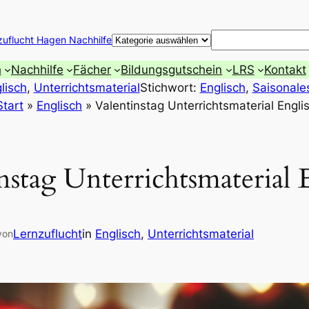
Suchen
zuflucht Hagen Nachhilfe
h
Nachhilfe
Fächer
Bildungsgutschein
LRS
Kontakt
lisch
, 
Unterrichtsmaterial
Stichwort:
Englisch
, 
Saisonale
Start
»
Englisch
»
Valentinstag Unterrichtsmaterial Engli
nstag Unterrichtsmaterial 
Lernzuflucht
in
Englisch
, 
Unterrichtsmaterial
von