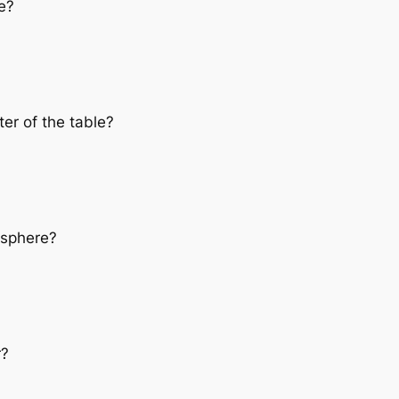
e?
ter of the table?
osphere?
r?