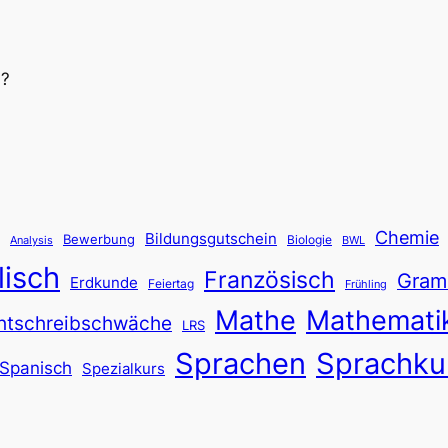
d?
Chemie
Bildungsgutschein
Bewerbung
Biologie
Analysis
BWL
lisch
Französisch
Gram
Erdkunde
Feiertag
Frühling
Mathe
Mathemati
htschreibschwäche
LRS
Sprachen
Sprachku
Spanisch
Spezialkurs