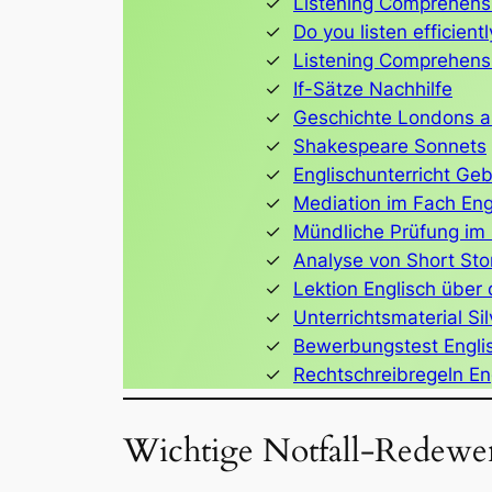
Listening Comprehens
Do you listen efficien
Listening Comprehens
If-Sätze Nachhilfe
Geschichte Londons au
Shakespeare Sonnets
Englischunterricht Ge
Mediation im Fach Eng
Mündliche Prüfung im 
Analyse von Short Sto
Lektion Englisch über
Unterrichtsmaterial Sil
Bewerbungstest Engli
Rechtschreibregeln En
Wichtige Notfall-Redewe