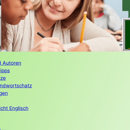
d Autoren
ipps
tze
undwortschatz
gen
cht Englisch