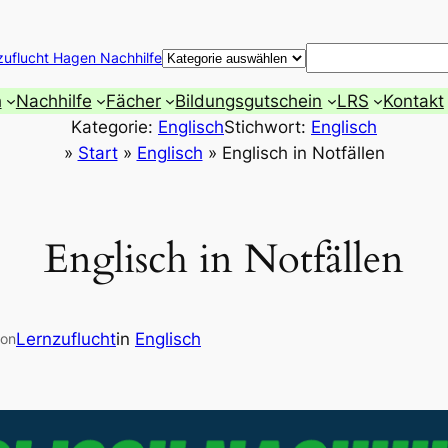
Suchen
zuflucht Hagen Nachhilfe
h
Nachhilfe
Fächer
Bildungsgutschein
LRS
Kontakt
Kategorie:
Englisch
Stichwort:
Englisch
»
Start
»
Englisch
»
Englisch in Notfällen
Englisch in Notfällen
Lernzuflucht
in
Englisch
on