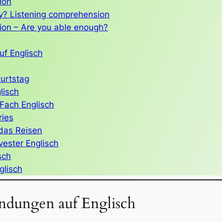
ion
tly? Listening comprehension
ion – Are you able enough?
f Englisch
burtstag
lisch
Fach Englisch
ries
 das Reisen
vester Englisch
sch
glisch
ndungen auf Englisch