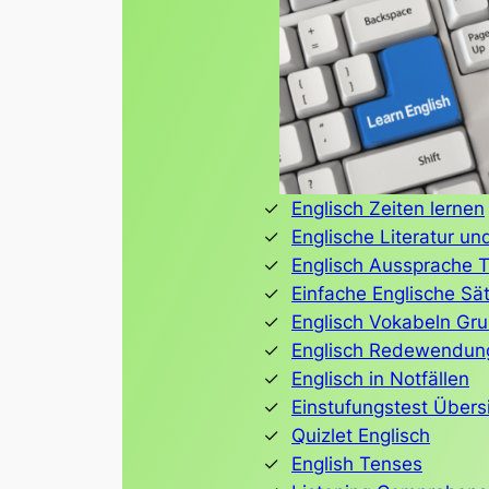
Englisch Zeiten lernen
Englische Literatur un
Englisch Aussprache T
Einfache Englische Sä
Englisch Vokabeln Gr
Englisch Redewendun
Englisch in Notfällen
Einstufungstest Übersi
Quizlet Englisch
English Tenses